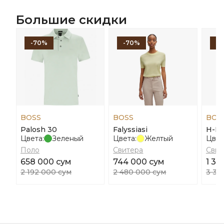
Большие скидки
-70%
-70%
-
BOSS
BOSS
BOS
Palosh 30
Falyssiasi
H-De
Цвета:
Зеленый
Цвета:
Желтый
Цвет
Поло
Свитера
Свит
658 000 сум
744 000 сум
1 33
2 192 000 сум
2 480 000 сум
3 34