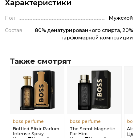
Характеристики
Пол
Мужской
Состав
80% денатурированного спирта, 20%
парфюмерной композиции
Также смотрят
boss perfume
boss perfume
boss
Bottled Elixir Parfum
The Scent Magnetic
Alive
Intense Spray
For Him
Цвет