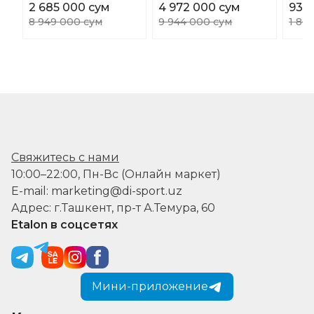
2 685 000 сум
4 972 000 сум
930
8 949 000 сум
9 944 000 сум
1 86
Свяжитесь с нами
10:00–22:00, Пн-Вс (Онлайн маркет)
E-mail: marketing@di-sport.uz
Адрес: г.Ташкент, пр-т А.Темура, 60
Etalon в соцсетях
Мини-приложение