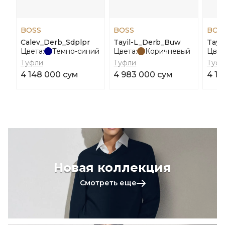
BOSS
BOSS
BOS
Calev_Derb_Sdplpr
Tayil-L_Derb_Buw
Tayi
Цвета:
Темно-синий
Цвета:
Коричневый
Цвет
Туфли
Туфли
Туфл
4 148 000 сум
4 983 000 сум
4 18
Новая коллекция
Смотреть еще