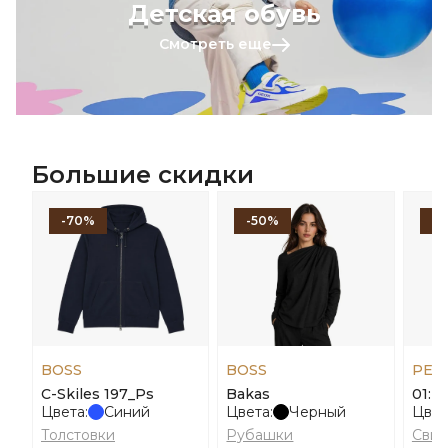
Детская обувь
Смотреть еще
Большие скидки
-70%
-50%
-
BOSS
BOSS
PEN
C-Skiles 197_Ps
Bakas
01: T
Цвета:
Синий
Цвета:
Черный
Цвет
Толстовки
Рубашки
Сви