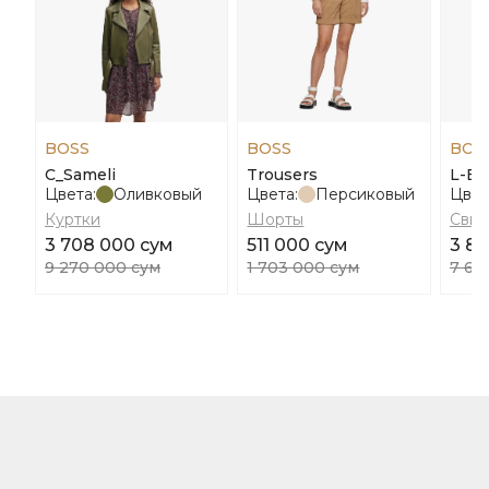
BOSS
BOSS
BOS
C_Sameli
Trousers
L-E
Цвета:
Оливковый
Цвета:
Персиковый
Цвет
Куртки
Шорты
Свит
3 708 000 сум
511 000 сум
3 8
9 270 000 сум
1 703 000 сум
7 61