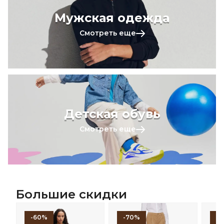
Мужская одежда
Смотреть еще
Детская обувь
Смотреть еще
Большие скидки
-60%
-70%
-