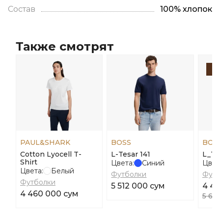
Состав
100% хлопок
Также смотрят
-
PAUL&SHARK
BOSS
BOS
Cotton Lyocell T-
L-Tesar 141
L_Te
Shirt
Цвета:
Синий
Цвет
Цвета:
Белый
Футболки
Футб
Футболки
5 512 000 сум
4 4
4 460 000 сум
5 60