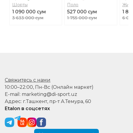
Шорты
Поло
Жил
1 090 000 сум
527 000 сум
1 80
3 633 000 сум
1 755 000 сум
6 00
Свяжитесь с нами
10:00–22:00, Пн-Вс (Онлайн маркет)
E-mail: marketing@di-sport.uz
Адрес: г.Ташкент, пр-т А.Темура, 60
Etalon в соцсетях