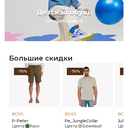
Детская обувь
Смотреть еще
Большие скидки
-70%
-70%
-
BOSS
BOSS
BOS
P-Peter
Pe_JungleCollar
Julin
Цвета:
Хаки
Цвета:
Бежевый
Цвет