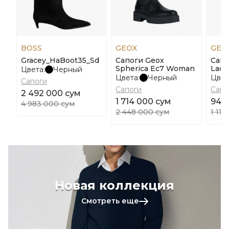
BOSS
GEOX
GEO
Gracey_HaBoot35_Sd
Сапоги Geox
Сапо
Spherica Ec7 Woman
Laqu
Цвета:
Черный
Цвета:
Черный
Цвет
Сапоги
Сапоги
Сапо
2 492 000 сум
1 714 000 сум
947
4 983 000 сум
2 448 000 сум
1 11
Новая коллекция
Смотреть еще