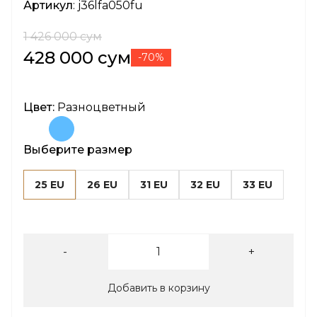
Артикул
: j36lfa050fu
1 426 000 сум
428 000 сум
-70%
Цвет:
Разноцветный
Выберите размер
25 EU
26 EU
31 EU
32 EU
33 EU
-
+
Добавить в корзину