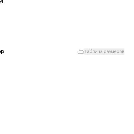
м
ер
Таблица размеров