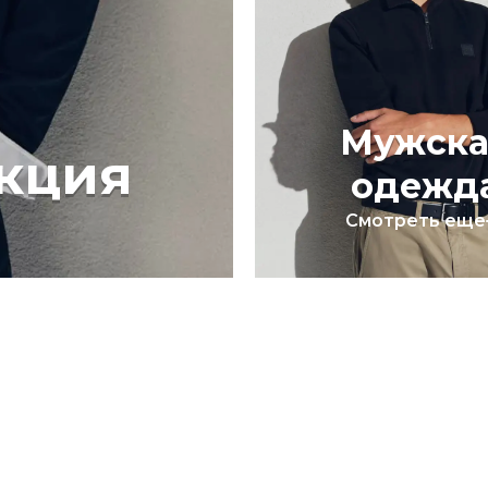
Мужска
кция
одежд
Смотреть еще