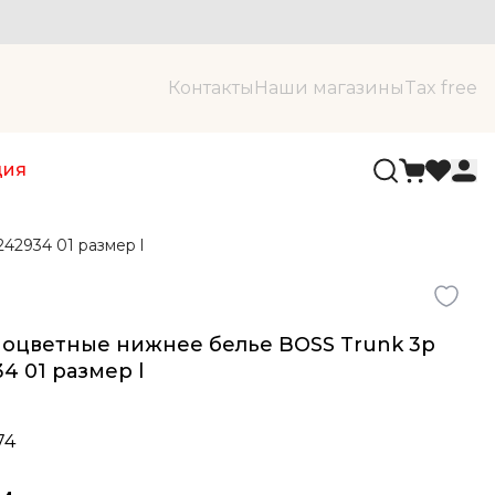
Контакты
Наши магазины
Tax free
ция
42934 01 размер l
оцветные нижнее белье BOSS Trunk 3p
4 01 размер l
74