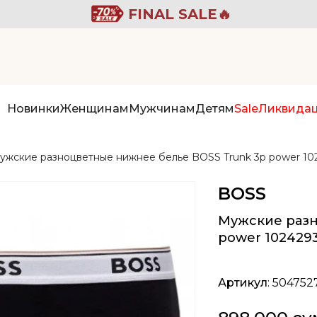
FINAL SALE🔥
Новинки
Женщинам
Мужчинам
Детям
Sale
Ликвида
ужские разноцветные нижнее белье BOSS Trunk 3p power 102
BOSS
Мужские разн
power 1024293
Артикул
: 504752