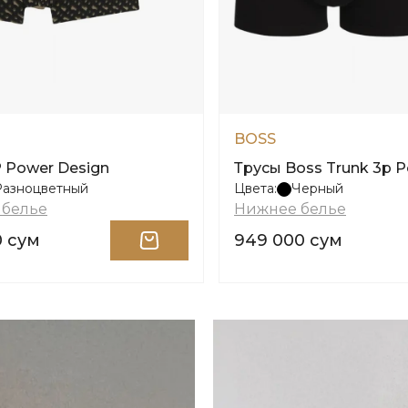
BOSS
P Power Design
Трусы Boss Trunk 3p 
Разноцветный
Цвета:
Черный
 белье
Нижнее белье
0 сум
949 000 сум