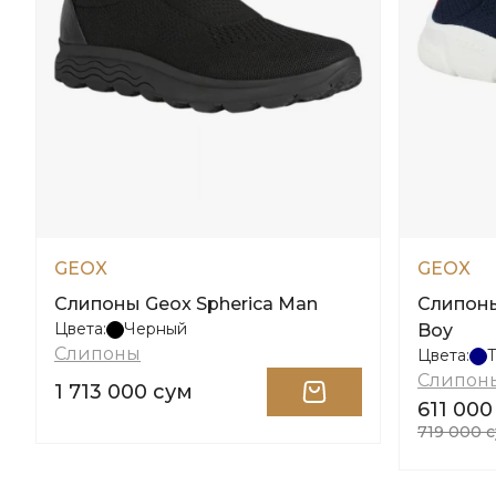
GEOX
GEOX
Слипоны Geox Spherica Man
Слипоны 
Цвета:
Черный
Boy
Слипоны
Цвета:
Слипон
1 713 000 сум
611 000
719 000 