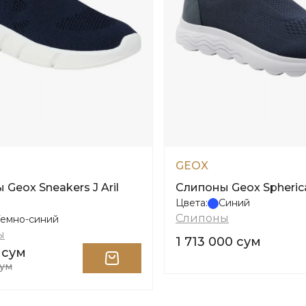
GEOX
Geox Sneakers J Aril
Слипоны Geox Spheric
Цвета:
Синий
Слипоны
Темно-синий
ы
1 713 000 сум
 сум
сум