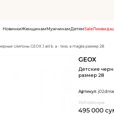
Новинки
Женщинам
Мужчинам
Детям
Sale
Ликвида
ерные слипоны GEOX J aril b. a - tess. a maglia размер 28
GEOX
Детские черные
размер 28
Артикул
: j02dm
707 000 сум
495 000 су