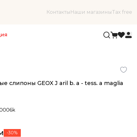
Контакты
Наши магазины
Tax free
ция
 слипоны GEOX J aril b. a - tess. a maglia
a0006k
м
-30%