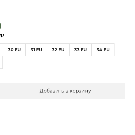
ер
30 EU
31 EU
32 EU
33 EU
34 EU
Добавить в корзину