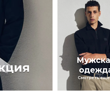
Мужска
кция
одежд
Смотреть еще