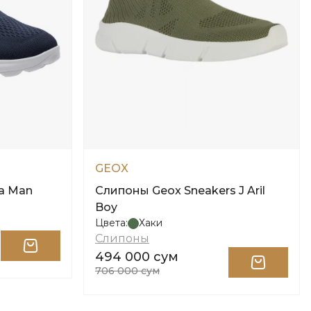
GEOX
a Man
Слипоны Geox Sneakers J Aril
Boy
Цвета:
Хаки
Слипоны
494 000 сум
706 000 сум