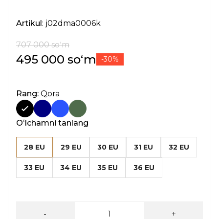
Artikul
: j02dma0006k
707 000 soʻm
495 000 soʻm
-30%
Rang:
Qora
Oʻlchamni tanlang
28 EU
29 EU
30 EU
31 EU
32 EU
33 EU
34 EU
35 EU
36 EU
-
+