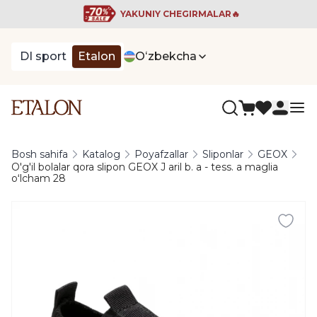
YAKUNIY CHEGIRMALAR🔥
DI sport
Etalon
Oʻzbekcha
Bosh sahifa
Katalog
Poyafzallar
Sliponlar
GEOX
O'g'il bolalar qora slipon GEOX J aril b. a - tess. a maglia
oʻlcham 28