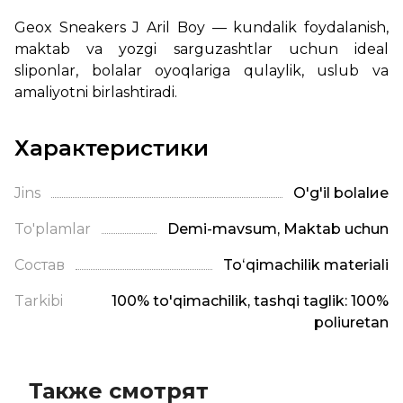
Geox Sneakers J Aril Boy — kundalik foydalanish,
maktab va yozgi sarguzashtlar uchun ideal
sliponlar, bolalar oyoqlariga qulaylik, uslub va
amaliyotni birlashtiradi.
Характеристики
Jins
O'g'il bolalие
To'plamlar
Demi-mavsum, Maktab uchun
Состав
Toʻqimachilik materiali
Tarkibi
100% to'qimachilik, tashqi taglik: 100%
poliuretan
Также смотрят