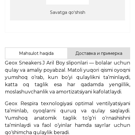
Savatga qoʻshish
Mahsulot haqida
Доставка и примерка
Geox Sneakers J Aril Boy sliponlari — bolalar uchun
qulay va amaliy poyabzal. Matoli yuqori qismi oyoqni
yumshoq o‘rab, kun bo‘yi qulaylikni ta’minlaydi,
katta oq taglik esa har qadamda yengillik,
moslashuvchanlik va amortizatsiyani kafolatlaydi.
Geox Respira texnologiyasi optimal ventilyatsiyani
ta’minlab, oyoqlarni quruq va qulay saqlaydi.
Yumshoq anatomik taglik to‘g‘ri o‘rnashishni
ta’minlaydi va faol o‘yinlar hamda sayrlar uchun
qo‘shimcha qulaylik beradi.