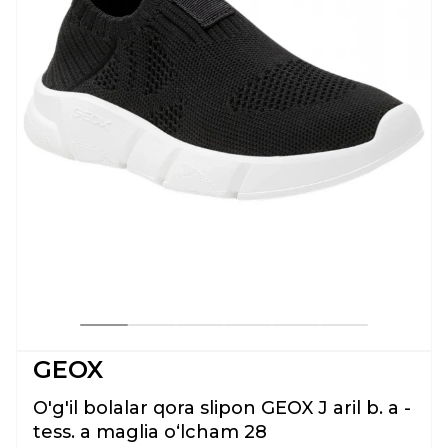
GEOX
O'g'il bolalar qora slipon GEOX J aril b. a -
tess. a maglia oʻlcham 28