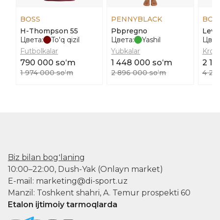
BOSS
PENNYBLACK
BOS
H-Thompson 55
Pbpregno
Levi
Цвета:
To'q qizil
Цвета:
Yashil
Цвет
Futbolkalar
Yubkalar
Kros
790 000 soʻm
1 448 000 soʻm
2 13
1 974 000 soʻm
2 896 000 soʻm
4 27
Biz bilan bogʻlaning
10:00–22:00, Dush-Yak (Onlayn market)
E-mail: marketing@di-sport.uz
Manzil: Toshkent shahri, A. Temur prospekti 60
Etalon ijtimoiy tarmoqlarda