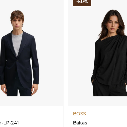
-50%
BOSS
n-LP-241
Bakas