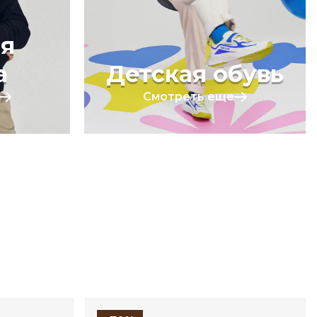
я
а
Детская обувь
Смотреть еще