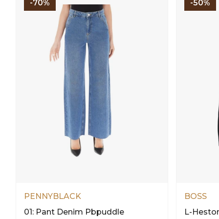
-70%
-50%
PENNYBLACK
BOSS
01: Pant Denim Pbpuddle
L-Hesto