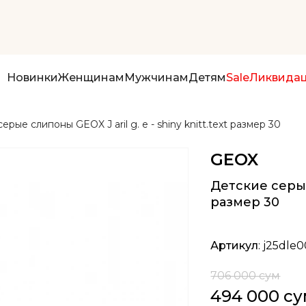
Новинки
Женщинам
Мужчинам
Детям
Sale
Ликвида
ерые слипоны GEOX J aril g. e - shiny knitt.text размер 30
GEOX
Детские серые 
размер 30
Артикул
: j25dle
706 000 сум
494 000 с