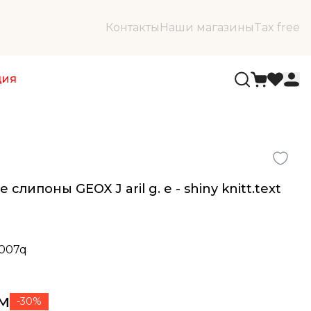
Контакты
Наши магазины
Tax free
ция
слипоны GEOX J aril g. e - shiny knitt.text
0007q
ум
-30%