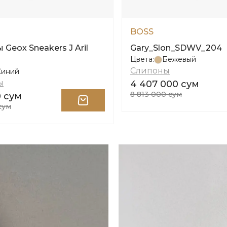
BOSS
Geox Sneakers J Aril
Gary_Slon_SDWV_204
Цвета:
Бежевый
Слипоны
Синий
ы
4 407 000 сум
8 813 000 сум
0 сум
сум