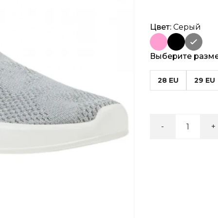
Цвет:
Серый
Выберите разм
28 EU
29 EU
-
+