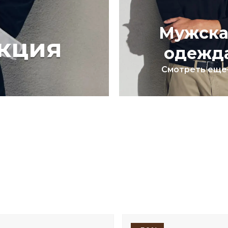
Мужска
кция
одежд
Смотреть еще