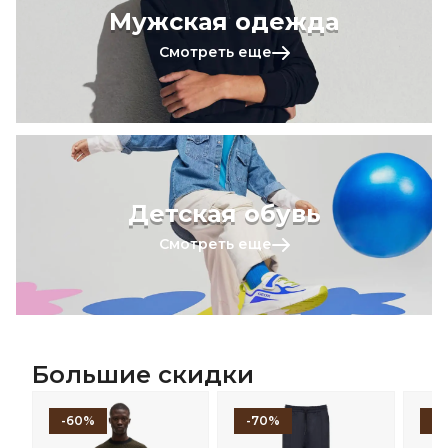
Мужская одежда
Смотреть еще
Детская обувь
Смотреть еще
Большие скидки
-60%
-70%
-