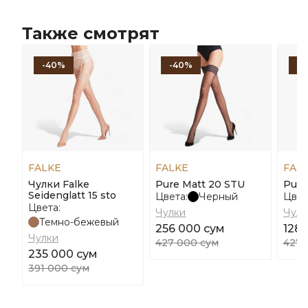
Также смотрят
-40%
-40%
-
FALKE
FALKE
FAL
Чулки Falke
Pure Matt 20 STU
Pure
Seidenglatt 15 sto
Цвета:
Черный
Цвет
Цвета:
Чулки
Чулк
Темно-бежевый
256 000 сум
128 
Чулки
427 000 сум
427 
235 000 сум
391 000 сум