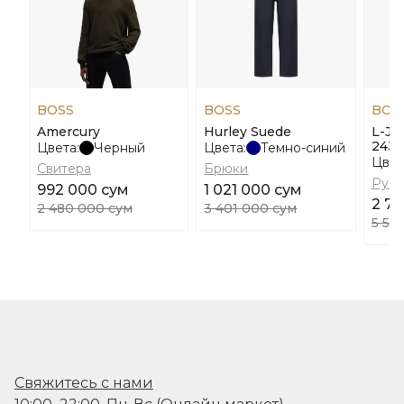
BOSS
BOSS
BOS
Amercury
Hurley Suede
L-Jo
243
Цвета:
Черный
Цвета:
Темно-синий
Цвет
Свитера
Брюки
Руб
992 000 сум
1 021 000 сум
2 7
2 480 000 сум
3 401 000 сум
5 56
Свяжитесь с нами