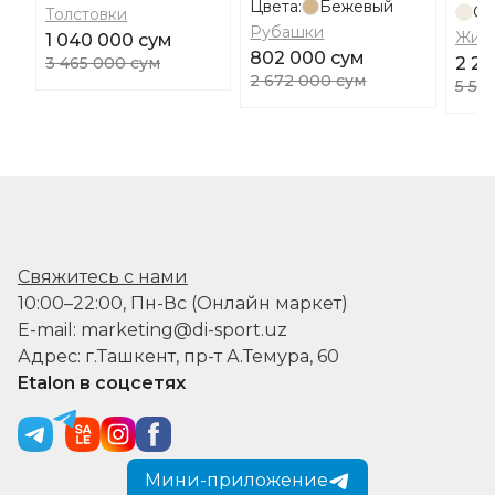
Цвета:
Бежевый
Св
Толстовки
Рубашки
Жил
1 040 000 сум
802 000 сум
3 465 000 сум
2 22
2 672 000 сум
5 56
Свяжитесь с нами
10:00–22:00, Пн-Вс (Онлайн маркет)
E-mail: marketing@di-sport.uz
Адрес: г.Ташкент, пр-т А.Темура, 60
Etalon в соцсетях
Мини-приложение