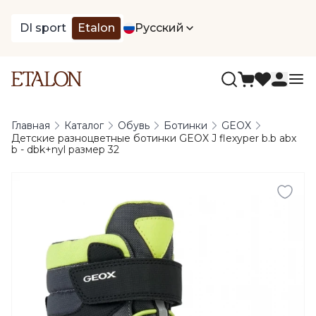
DI sport
Etalon
Русский
Главная
Каталог
Обувь
Ботинки
GEOX
Детские разноцветные ботинки GEOX J flexyper b.b abx
b - dbk+nyl размер 32