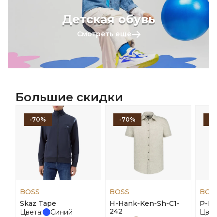
Детская обувь
Смотреть еще
Большие скидки
-70%
-70%
-
BOSS
BOSS
BOS
Skaz Tape
H-Hank-Ken-Sh-C1-
P-Im
242
Цвета:
Синий
Цвет