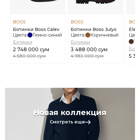
BOSS
BOSS
BOS
Ботинки Boss Calev
Ботинки Boss Julyo
Eleri
Цвета:
Темно-синий
Цвета:
Коричневый
Цвет
Те
Ботинки
Ботинки
Боти
2 748 000 сум
3 488 000 сум
4 580 000 сум
4 983 000 сум
5 38
Новая коллекция
Смотреть еще