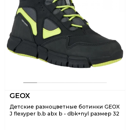
GEOX
Детские разноцветные ботинки GEOX
J flexyper b.b abx b - dbk+nyl размер 32