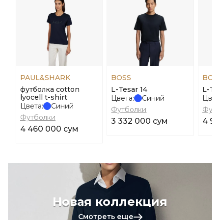
PAUL&SHARK
BOSS
BOS
футболка cotton
L-Tesar 14
L-Ty
lyocell t-shirt
Цвета:
Синий
Цвет
Цвета:
Синий
Футболки
Футб
Футболки
3 332 000 сум
4 96
4 460 000 сум
Новая коллекция
Смотреть еще