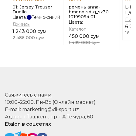
01: Jersey Trouser
ремень anna-
L-He
Duello
bmono-sd-g_sz30
Цвет
10199094 01
Цвета:
Темно-синий
Пид
Цвета:
Джинсы
6 75
Каталог
1 243 000 сум
16 8
450 000 сум
2 486 000 сум
1 499 000 сум
Свяжитесь с нами
10:00–22:00, Пн-Вс (Онлайн маркет)
E-mail: marketing@di-sport.uz
Адрес: г.Ташкент, пр-т А.Темура, 60
Etalon в соцсетях