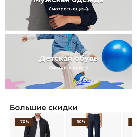
Смотреть еще
Детская обувь
Смотреть еще
Большие скидки
-70%
-50%
-