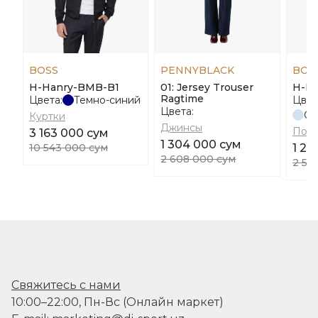
BOSS
PENNYBLACK
BOS
H-Hanry-BMB-B1
01: Jersey Trouser
H-Pr
Ragtime
Цвета:
Темно-синий
Цвет
Цвета:
Св
Куртки
Джинсы
Пол
3 163 000 сум
1 304 000 сум
10 543 000 сум
1 26
2 608 000 сум
2 52
Свяжитесь с нами
10:00–22:00, Пн-Вс (Онлайн маркет)