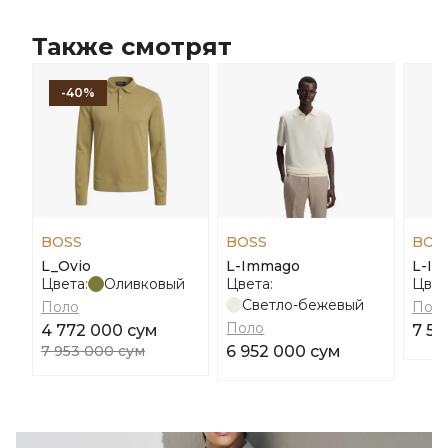
Также смотрят
-40%
BOSS
BOSS
BOS
L_Ovio
L-Immago
L-In
Цвета:
Оливковый
Цвета:
Цвет
Светло-бежевый
Поло
Пол
Поло
4 772 000 сум
7 55
7 953 000 сум
6 952 000 сум