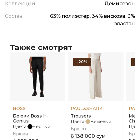
Коллекции
Демисезон
Состав
63% полиэстер, 34% вискоза, 3%
эластан
Также смотрят
-20%
-
BOSS
PAUL&SHARK
PAU
Брюки Boss H-
Trousers
Men'
Genius
Chin
Цвета:
Бежевый
Цвета:
Черный
Цвет
Брюки
Брюки
Брю
6 138 000 сум