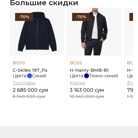
Большие скидки
-70%
-70%
-
BOSS
BOSS
BOS
C-Skiles 197_Ps
H-Hanry-BMB-B1
H-T
Цвета:
Синий
Цвета:
Темно-синий
Цвет
Толстовки
Куртки
Футб
2 685 000 сум
3 163 000 сум
790
8 949 000 сум
10 543 000 сум
1 97