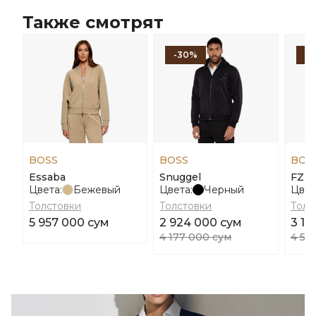
Также смотрят
-30%
-
BOSS
BOSS
BOS
Essaba
Snuggel
FZ H
Цвета:
Бежевый
Цвета:
Черный
Цвет
Толстовки
Толстовки
Толс
5 957 000 сум
2 924 000 сум
3 19
4 177 000 сум
4 56