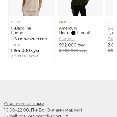
BOSS
BOSS
BOS
С-Bacolina
Amercury
C-Sk
Цвета:
Цвета:
Черный
Цвет
Светло-бежевый
Свитера
Толс
Топы
992 000 сум
2 68
1 194 000 сум
2 480 000 сум
8 94
2 388 000 сум
Свяжитесь с нами
10:00–22:00, Пн-Вс (Онлайн маркет)
E-mail: marketing@di-sport.uz