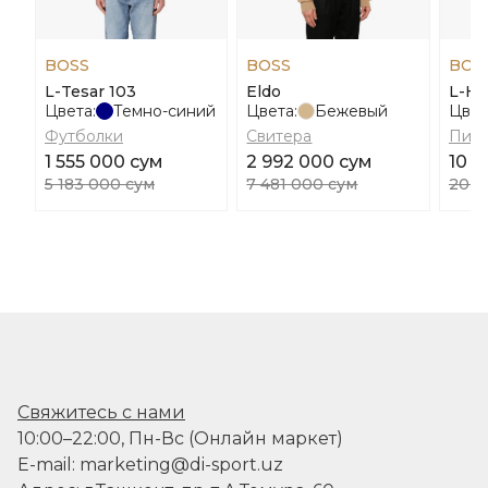
BOSS
BOSS
BOS
L-Tesar 103
Eldo
L-He
Цвета:
Темно-синий
Цвета:
Бежевый
Цвет
Футболки
Свитера
Пид
1 555 000 сум
2 992 000 сум
10 0
5 183 000 сум
7 481 000 сум
20 0
Свяжитесь с нами
10:00–22:00, Пн-Вс (Онлайн маркет)
E-mail: marketing@di-sport.uz