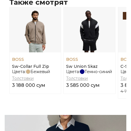
Также смотрят
-
BOSS
BOSS
BOS
Sw-Collar Full Zip
Sw Union Skaz
C-Se
Цвета:
Бежевый
Цвета:
Темно-синий
Цвет
Толстовки
Толстовки
Толс
3 188 000 сум
3 585 000 сум
3 80
4 75