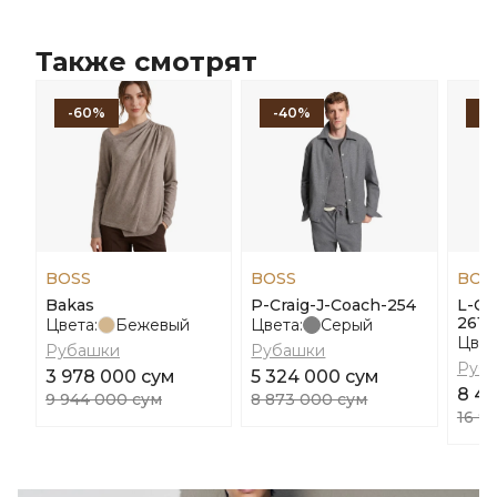
Также смотрят
-60%
-40%
-
BOSS
BOSS
BOS
Bakas
P-Craig-J-Coach-254
L-Co
261
Цвета:
Бежевый
Цвета:
Серый
Цвет
Рубашки
Рубашки
Руб
3 978 000 сум
5 324 000 сум
8 45
9 944 000 сум
8 873 000 сум
16 9