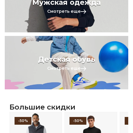
Мужская одежда
Смотреть еще
Детская обувь
Смотреть еще
Большие скидки
-50%
-50%
-