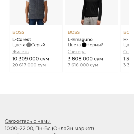
BOSS
BOSS
BOS
L-Corest
L-Emaguno
H-De
Цвета:
Серый
Цвета:
Черный
Цвет
Жилеты
Свитера
Свит
10 309 000 сум
3 808 000 сум
1 33
20 617 000 сум
7 616 000 сум
3 34
Свяжитесь с нами
10:00–22:00, Пн-Вс (Онлайн маркет)