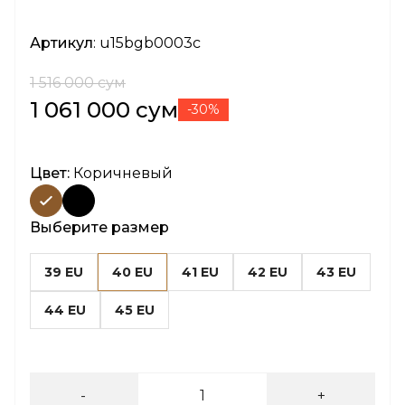
Артикул
: u15bgb0003c
1 516 000 сум
1 061 000 сум
-30%
Цвет:
Коричневый
Выберите размер
39 EU
40 EU
41 EU
42 EU
43 EU
44 EU
45 EU
-
+