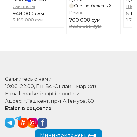
Светло-бежевый
Свитшоты
Шор
Ремни
948 000 сум
511 
3 159 000 сум
700 000 сум
1 70
2 333 000 сум
Свяжитесь с нами
10:00–22:00, Пн-Вс (Онлайн маркет)
E-mail: marketing@di-sport.uz
Адрес: г.Ташкент, пр-т А.Темура, 60
Etalon в соцсетях
Мини-приложение