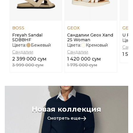
BOSS
GEOX
GEO
Freyah Sandal
Сандалии Geox Xand
U Fle
SDBBHF
2S Woman
Цвет
Цвета:
Бежевый
Цвета:
Кремовый
Санд
Сандалии
Сандалии
1 51
2 399 000 сум
1 420 000 сум
3 999 000 сум
1 775 000 сум
Новая коллекция
Смотреть еще