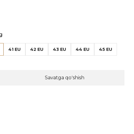
g
41 EU
42 EU
43 EU
44 EU
45 EU
Savatga qoʻshish