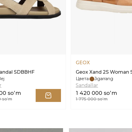
GEOX
Sandal SDBBHF
Geox Xand 2S Woman S
ej
Цвета:
Jigarrang
r
Sandallar
00 soʻm
1 420 000 soʻm
0 soʻm
1 775 000 soʻm