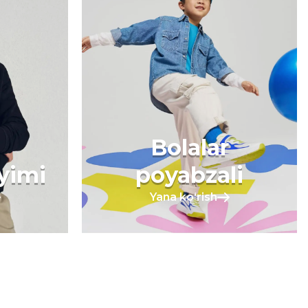
Bolalar
iyimi
poyabzali
Yana koʻrish