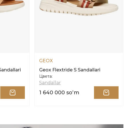
GEOX
andallari
Geox Flextride S Sandallari
Цвета:
Sandallar
1 640 000 soʻm