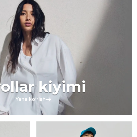
ollar kiyimi
Yana koʻrish