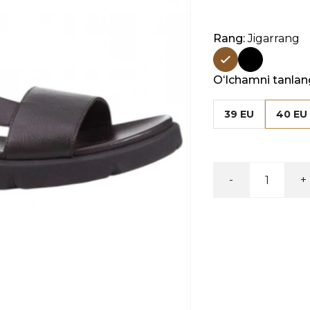
Rang:
Jigarrang
Oʻlchamni tanlan
39 EU
40 EU
-
+