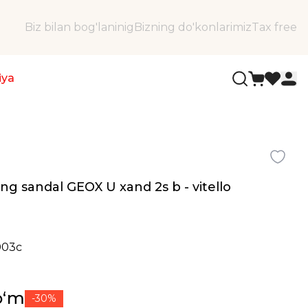
Biz bilan bog'laninig
Bizning do'konlarimiz
Tax free
iya
ang sandal GEOX U xand 2s b - vitello
003c
oʻm
-30%