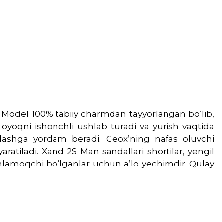
. Model 100% tabiiy charmdan tayyorlangan bo‘lib,
 oyoqni ishonchli ushlab turadi va yurish vaqtida
qlashga yordam beradi. Geox’ning nafas oluvchi
ratiladi. Xand 2S Man sandallari shortilar, yengil
tanlamoqchi bo‘lganlar uchun a’lo yechimdir. Qulay