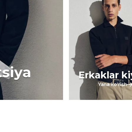
tsiya
Erkaklar k
Yana koʻrish