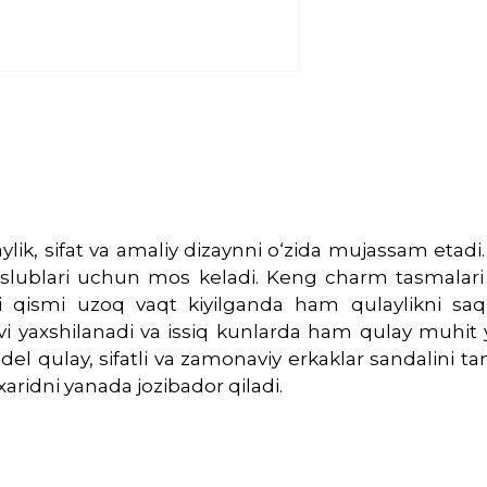
lik, sifat va amaliy dizaynni o‘zida mujassam etadi
 uslublari uchun mos keladi. Keng charm tasmalari
i qismi uzoq vaqt kiyilganda ham qulaylikni sa
i yaxshilanadi va issiq kunlarda ham qulay muhit ya
odel qulay, sifatli va zamonaviy erkaklar sandalini 
aridni yanada jozibador qiladi.