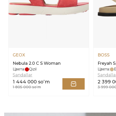
GEOX
BOSS
Nebula 2.0 C S Woman
Freyah 
Цвета:
Qizil
Цвета:
B
Sandallar
Sandalla
1 444 000 soʻm
2 399 0
1 805 000 soʻm
3 999 00