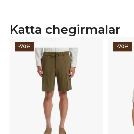
Katta chegirmalar
-70%
-70%