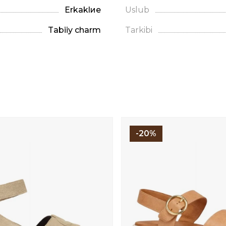
Erkaklие
Uslub
Tabiiy charm
Tarkibi
-20%