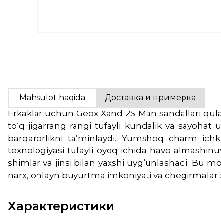
Mahsulot haqida
Доставка и примерка
Erkaklar uchun Geox Xand 2S Man sandallari qulay
to‘q jigarrang rangi tufayli kundalik va sayohat
barqarorlikni ta’minlaydi. Yumshoq charm ichk
texnologiyasi tufayli oyoq ichida havo almashinuv
shimlar va jinsi bilan yaxshi uyg‘unlashadi. Bu m
narx, onlayn buyurtma imkoniyati va chegirmalar x
Характеристики