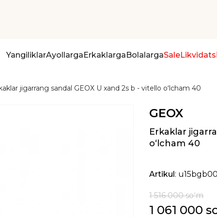
Yangiliklar
Ayollarga
Erkaklarga
Bolalarga
Sale
Likvidats
kaklar jigarrang sandal GEOX U xand 2s b - vitello oʻlcham 40
GEOX
Erkaklar jigarr
oʻlcham 40
Artikul
: u15bgb0
1 516 000 soʻm
1 061 000 s