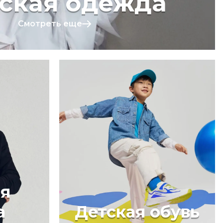
ская одежда
Смотреть еще
я
а
Детская обувь