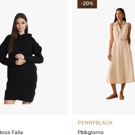
-20%
PENNYBLACK
oss Faila
Pbbgiorno