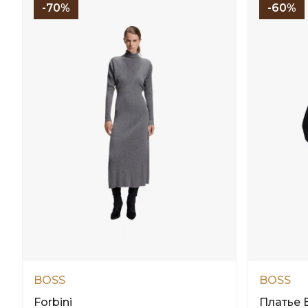
-70%
-60%
BOSS
BOSS
Forbini
Платье B