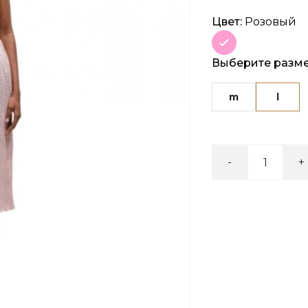
Цвет:
Розовый
Выберите разм
m
l
-
+