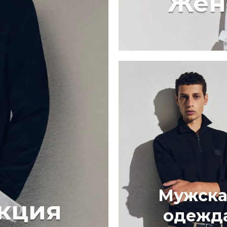
Жен
Мужска
кция
одежд