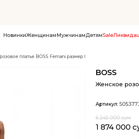
Новинки
Женщинам
Мужчинам
Детям
Sale
Ликвида
озовое платье BOSS Fernani размер l
BOSS
Женское розов
Артикул
: 505377
6 245 000 сум
1 874 000 