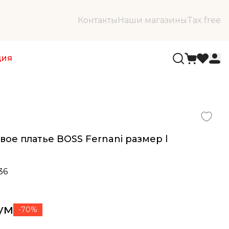
Контакты
Наши магазины
Tax free
ция
ое платье BOSS Fernani размер l
36
сум
-70%