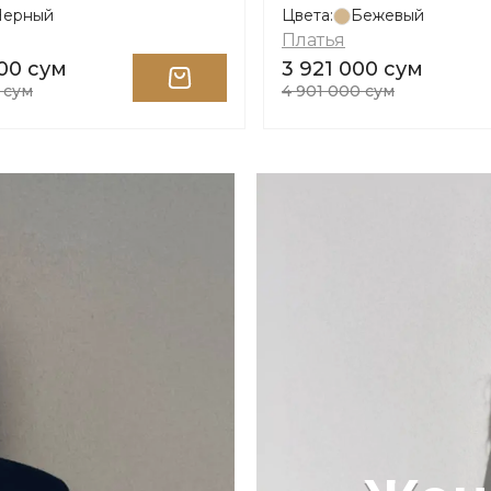
Черный
Цвета:
Бежевый
Платья
000 сум
3 921 000 сум
 сум
4 901 000 сум