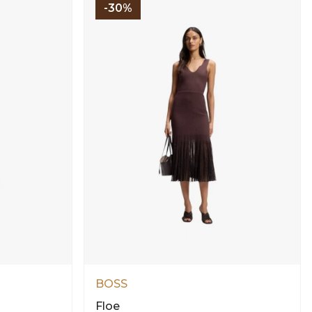
-30%
BOSS
Floe