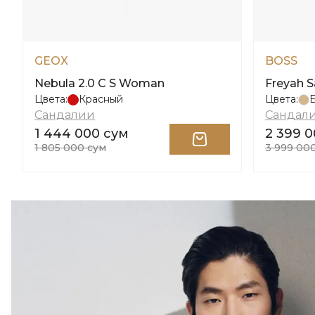
GEOX
BOSS
Nebula 2.0 C S Woman
Freyah 
Цвета:
Красный
Цвета:
Сандалии
Сандал
1 444 000 сум
2 399 
1 805 000 сум
3 999 00