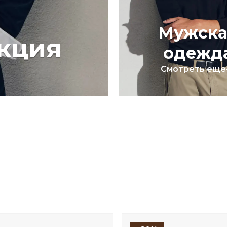
Мужска
кция
одежд
Смотреть еще