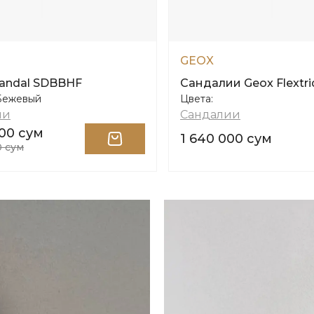
GEOX
Sandal SDBBHF
Сандалии Geox Flextri
Бежевый
Цвета:
ии
Сандалии
000 сум
1 640 000 сум
0 сум