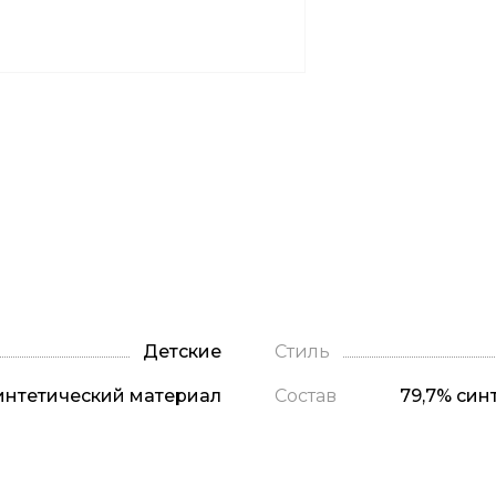
Детские
Стиль
интетический материал
Состав
79,7% син