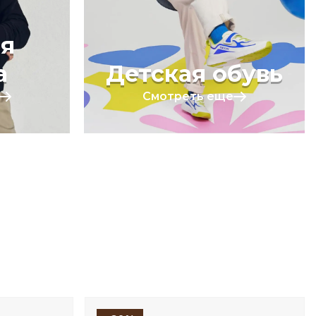
я
а
Детская обувь
Смотреть еще