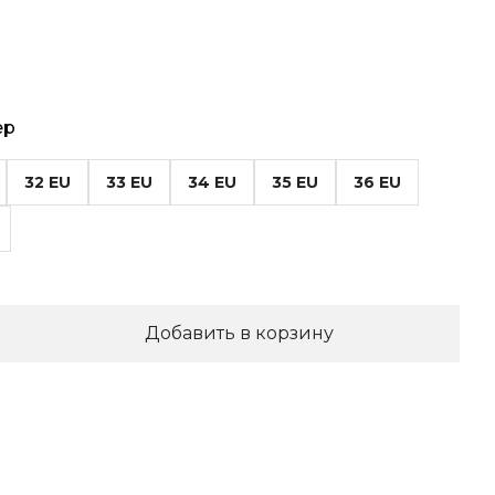
ер
32 EU
33 EU
34 EU
35 EU
36 EU
Добавить в корзину