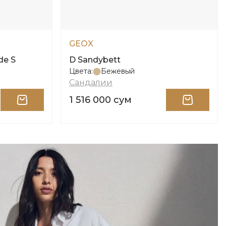
GEOX
de S
D Sandybett
Цвета:
Бежевый
Сандалии
1 516 000 сум