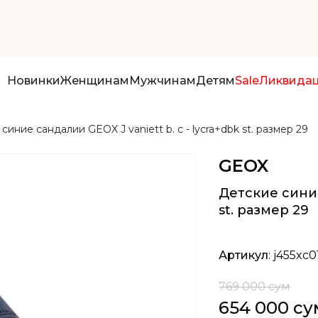
Новинки
Женщинам
Мужчинам
Детям
Sale
Ликвида
синие сандалии GEOX J vaniett b. c - lycra+dbk st. размер 29
GEOX
Детские синие 
st. размер 29
Артикул
: j455xc
769 000 сум
654 000 су