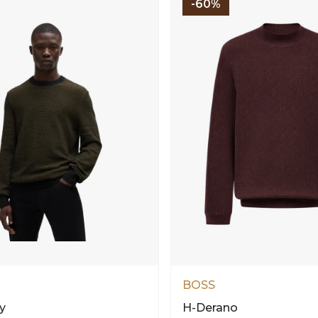
-60%
BOSS
y
H-Derano