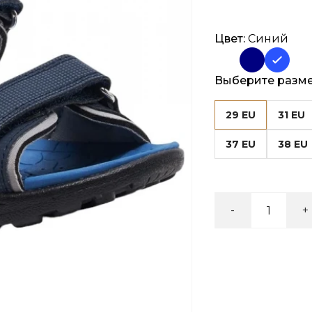
Цвет:
Синий
Выберите разм
29 EU
31 EU
37 EU
38 EU
-
+