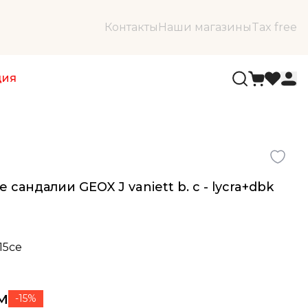
Контакты
Наши магазины
Tax free
ция
сандалии GEOX J vaniett b. c - lycra+dbk
015ce
м
-15%