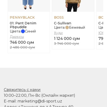
PENNYBLACK
BOSS
BOS
01: Pant Denim
C-Sullivan
C-Pl
Pbpuddle
Цвета:
Бежевый
Цвет
Цвета:
Синий
Худи
Юбк
Джинсы
1 124 000 сум
790
746 000 сум
3 746 000 сум
2 63
2 486 000 сум
Свяжитесь с нами
10:00–22:00, Пн-Вс (Онлайн маркет)
E-mail: marketing@di-sport.uz
Адрес: г.Ташкент, пр-т А.Темура, 60