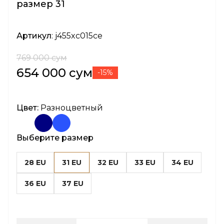
размер 31
Артикул
: j455xc015ce
769 000 сум
654 000 сум
-15%
Цвет:
Разноцветный
Выберите размер
28 EU
31 EU
32 EU
33 EU
34 EU
36 EU
37 EU