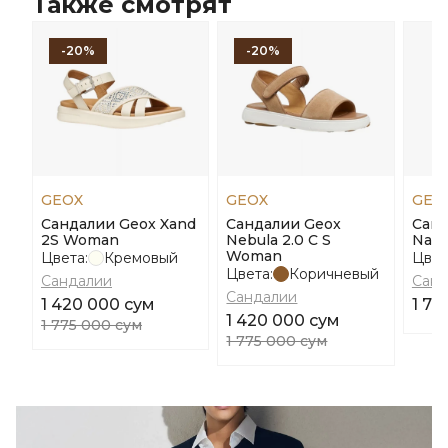
Также смотрят
-20%
-20%
GEOX
GEOX
GEO
Сандалии Geox Xand
Сандалии Geox
Санд
2S Woman
Nebula 2.0 C S
Nail
Woman
Цвета:
Кремовый
Цвет
Цвета:
Коричневый
Сандалии
Санд
Сандалии
1 420 000 сум
1 77
1 420 000 сум
1 775 000 сум
1 775 000 сум