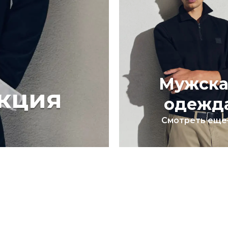
Мужска
кция
одежд
Смотреть еще