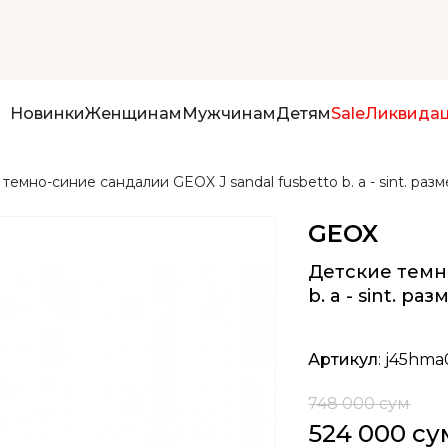
Новинки
Женщинам
Мужчинам
Детям
Sale
Ликвида
темно-синие сандалии GEOX J sandal fusbetto b. a - sint. разм
GEOX
Детские темно
b. a - sint. ра
Артикул
: j45hm
748 000 сум
524 000 су