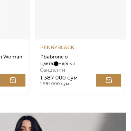
PENNYBLACK
en Woman
Pbabroncio
Цвета:
Черный
Сандалии
1 387 000 сум
1 981 000 сум