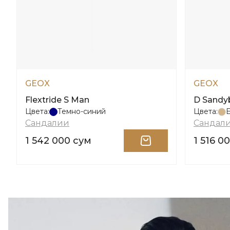
GEOX
GEOX
Flextride S Man
D Sandy
Цвета:
Темно-синий
Цвета:
Сандалии
Сандал
1 542 000 сум
1 516 0