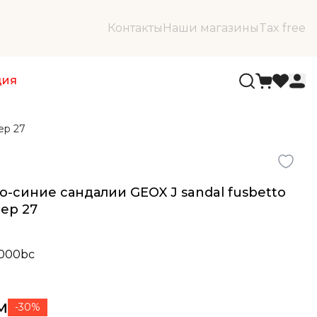
Контакты
Наши магазины
Tax free
ция
ер 27
-синие сандалии GEOX J sandal fusbetto
змер 27
a000bc
м
-30%