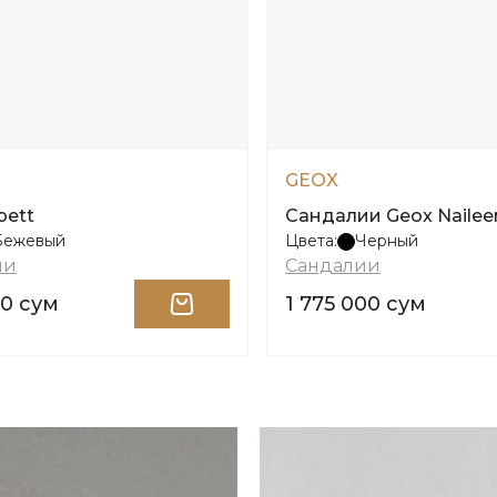
GEOX
bett
Сандалии Geox Naile
Бежевый
Цвета:
Черный
ии
Сандалии
00 сум
1 775 000 сум