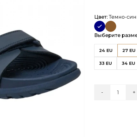
Цвет:
Темно-си
Выберите разм
24 EU
27 EU
33 EU
34 EU
-
+