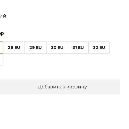
ний
ер
28 EU
29 EU
30 EU
31 EU
32 EU
Добавить в корзину