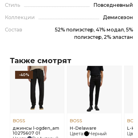
Стиль
Повседневный
Коллекции
Демисезон
Состав
52% полиэстер, 41% модал, 5%
полиэстер, 2% эластан
Также смотрят
-40%
BOSS
BOSS
BOS
джинсы l-ogden_am
H-Delaware
L-Ka
10275607 01
Цвета:
Черный
Цвет