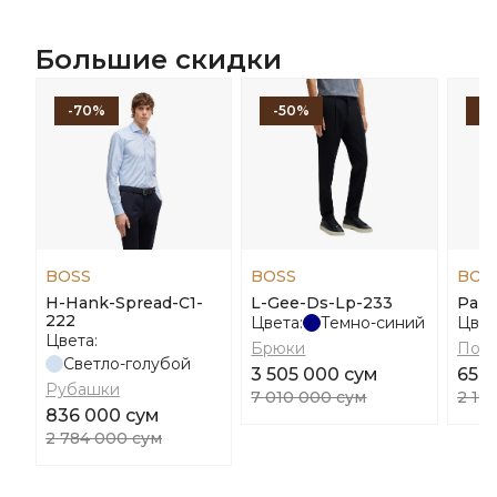
Большие скидки
-70%
-50%
-
BOSS
BOSS
BOS
H-Hank-Spread-C1-
L-Gee-Ds-Lp-233
Palo
222
Цвета:
Темно-синий
Цвет
Цвета:
Брюки
Пол
Светло-голубой
3 505 000 сум
658
Рубашки
7 010 000 сум
2 19
836 000 сум
2 784 000 сум