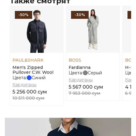
Также смотрят
-50%
-30%
-
PAUL&SHARK
BOSS
BOS
Men's Zipped
Fardianna
H-He
Pullover C.W. Wool
Цвета:
Серый
Цвет
Цвета:
Синий
Кардиганы
Кард
Кардиганы
5 567 000 сум
4 17
5 256 000 сум
7 953 000 сум
6 95
10 511 000 сум