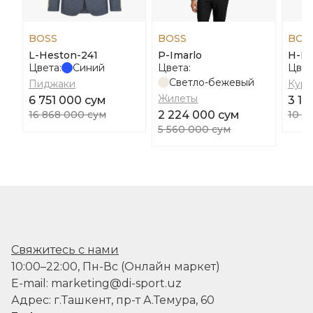
BOSS
BOSS
BOS
L-Heston-241
P-Imarlo
H-H
Цвета:
Синий
Цвета:
Цвет
Светло-бежевый
Пиджаки
Курт
Жилеты
6 751 000 сум
3 16
16 868 000 сум
2 224 000 сум
10 5
5 560 000 сум
Свяжитесь с нами
10:00–22:00, Пн-Вс (Онлайн маркет)
E-mail: marketing@di-sport.uz
Адрес: г.Ташкент, пр-т А.Темура, 60