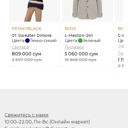
PENNYBLACK
BOSS
BOS
01: Sweater Dimora
L-Heston-241
С-Ba
Цвета:
Темно-синий
Цвета:
Зеленый
Цвет
Св
Свитера
Пиджаки
Топы
809 000 сум
5 060 000 сум
2 697 000 сум
16 868 000 сум
1 19
2 38
Свяжитесь с нами
10:00–22:00, Пн-Вс (Онлайн маркет)