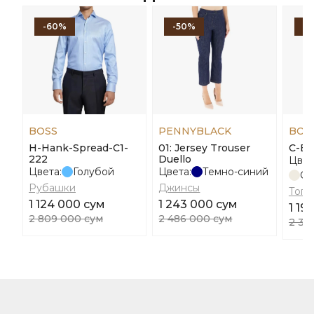
-60%
-50%
-
BOSS
PENNYBLACK
BOS
H-Hank-Spread-C1-
01: Jersey Trouser
С-Ba
222
Duello
Цвет
Цвета:
Голубой
Цвета:
Темно-синий
Св
Рубашки
Джинсы
Топы
1 124 000 сум
1 243 000 сум
1 19
2 809 000 сум
2 486 000 сум
2 38