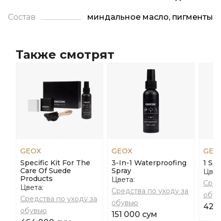
Состав
миндальное масло, пигменты
Также смотрят
GEOX
GEOX
GEO
Specific Kit For The
3-In-1 Waterproofing
1 Sp
Care Of Suede
Spray
Цвет
Products
Цвета:
Сред
Цвета:
Средства по уходу за
обув
Средства по уходу за
обувью
42 
обувью
151 000 сум