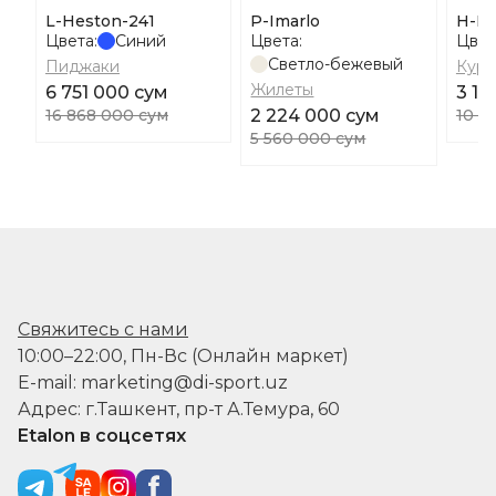
L-Heston-241
P-Imarlo
H-H
Цвета:
Синий
Цвета:
Цвет
Светло-бежевый
Пиджаки
Курт
Жилеты
6 751 000 сум
3 16
16 868 000 сум
2 224 000 сум
10 5
5 560 000 сум
Свяжитесь с нами
10:00–22:00, Пн-Вс (Онлайн маркет)
E-mail: marketing@di-sport.uz
Адрес: г.Ташкент, пр-т А.Темура, 60
Etalon в соцсетях