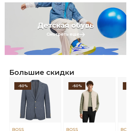
Детская обувь
Смотреть еще
Большие скидки
-60%
-60%
-
BOSS
BOSS
BOS