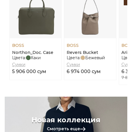
-
BOSS
BOSS
BOS
Northon_Doc. Case
Revers Bucket
Ariel
Цвета:
Хаки
Цвета:
Бежевый
Цвет
Сумки
Сумки
Сумк
5 906 000 сум
6 974 000 сум
6 30
7 88
Новая коллекция
Смотреть еще