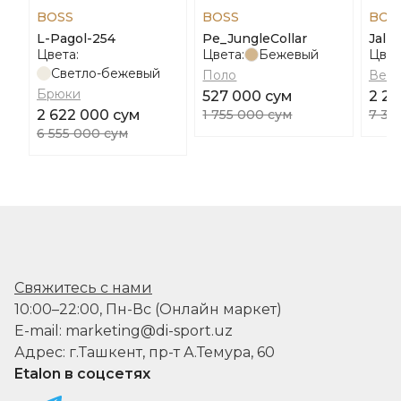
BOSS
BOSS
BOS
L-Pagol-254
Pe_JungleCollar
Jalp
Цвета:
Цвета:
Бежевый
Цвет
Светло-бежевый
Поло
Ветр
Брюки
527 000 сум
2 2
2 622 000 сум
1 755 000 сум
7 35
6 555 000 сум
Свяжитесь с нами
10:00–22:00, Пн-Вс (Онлайн маркет)
E-mail: marketing@di-sport.uz
Адрес: г.Ташкент, пр-т А.Темура, 60
Etalon в соцсетях