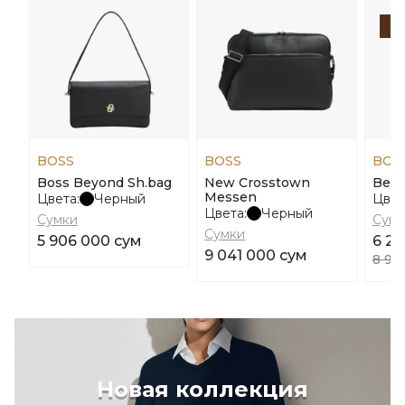
-
BOSS
BOSS
BOS
Boss Beyond Sh.bag
New Crosstown
Beyo
Messen
Цвета:
Черный
Цвет
Цвета:
Черный
Сумки
Сумк
Сумки
5 906 000 сум
6 27
9 041 000 сум
8 96
Новая коллекция