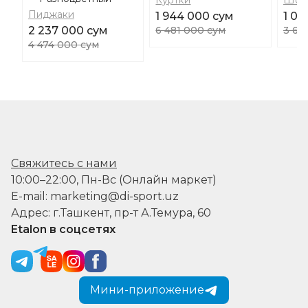
Пиджаки
1 944 000 сум
1 09
2 237 000 сум
6 481 000 сум
3 63
4 474 000 сум
Свяжитесь с нами
10:00–22:00, Пн-Вс (Онлайн маркет)
E-mail: marketing@di-sport.uz
Адрес: г.Ташкент, пр-т А.Темура, 60
Etalon в соцсетях
Мини-приложение