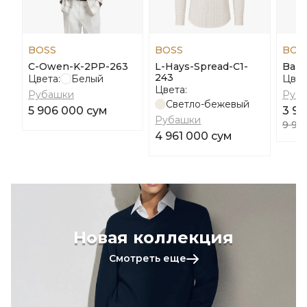
BOSS
BOSS
BOS
C-Owen-K-2PP-263
L-Hays-Spread-C1-
Baka
243
Цвета:
Белый
Цвет
Цвета:
Рубашки
Руб
Светло-бежевый
5 906 000 сум
3 97
Рубашки
9 94
4 961 000 сум
Новая коллекция
Смотреть еще