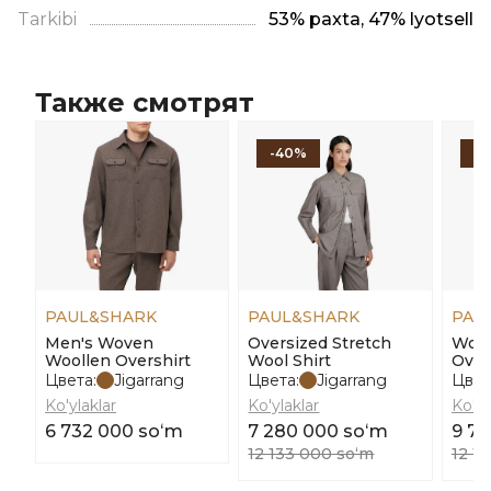
Tarkibi
53% paxta, 47% lyotsell
Также смотрят
-40%
-
PAUL&SHARK
PAUL&SHARK
PAU
Men's Woven
Oversized Stretch
Wool
Woollen Overshirt
Wool Shirt
Over
Цвета:
Jigarrang
Цвета:
Jigarrang
Цвет
Ko'ylaklar
Ko'ylaklar
Ko'yl
6 732 000 soʻm
7 280 000 soʻm
9 7
12 133 000 soʻm
12 1