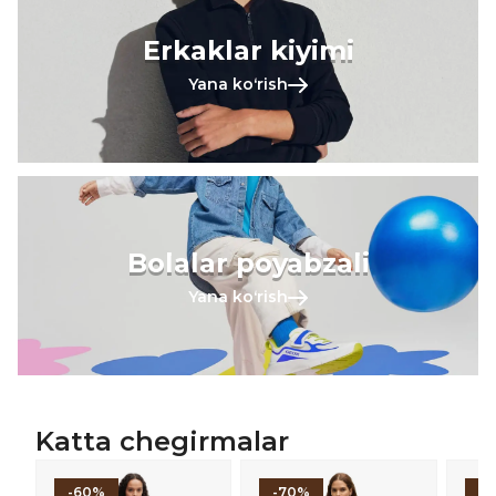
Erkaklar kiyimi
Yana koʻrish
Bolalar poyabzali
Yana koʻrish
Katta chegirmalar
-60%
-70%
-