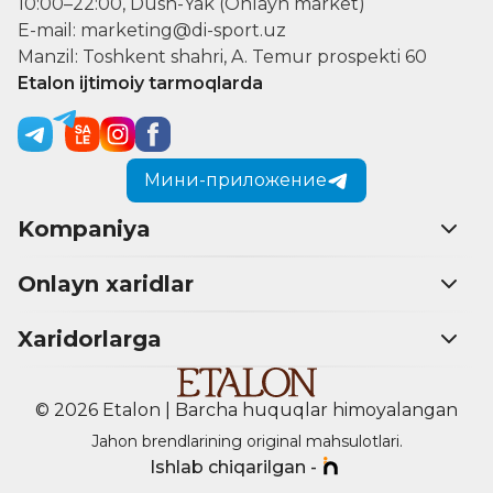
10:00–22:00, Dush-Yak (Onlayn market)
E-mail: marketing@di-sport.uz
Manzil: Toshkent shahri, A. Temur prospekti 60
Etalon ijtimoiy tarmoqlarda
Мини-приложение
Kompaniya
Onlayn xaridlar
Xaridorlarga
© 2026 Etalon | Barcha huquqlar himoyalangan
Jahon brendlarining original mahsulotlari.
Ishlab chiqarilgan -