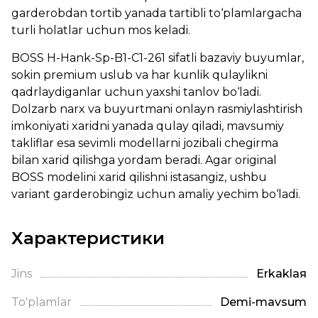
garderobdan tortib yanada tartibli to‘plamlargacha
turli holatlar uchun mos keladi.
BOSS H-Hank-Sp-B1-C1-261 sifatli bazaviy buyumlar,
sokin premium uslub va har kunlik qulaylikni
qadrlaydiganlar uchun yaxshi tanlov bo‘ladi.
Dolzarb narx va buyurtmani onlayn rasmiylashtirish
imkoniyati xaridni yanada qulay qiladi, mavsumiy
takliflar esa sevimli modellarni jozibali chegirma
bilan xarid qilishga yordam beradi. Agar original
BOSS modelini xarid qilishni istasangiz, ushbu
variant garderobingiz uchun amaliy yechim bo‘ladi.
Характеристики
Jins
Erkaklая
To'plamlar
Demi-mavsum