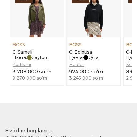
BOSS
BOSS
BOS
C_Sameli
C_Eblousa
C-Bi
Цвета:
Zaytun
Цвета:
Qora
Цвет
Kurtkalar
Hudilar
Ko'yl
3 708 000 soʻm
974 000 soʻm
892
9 270 000 soʻm
3 245 000 soʻm
2 97
Biz bilan bogʻlaning