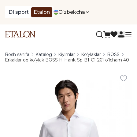
DI sport
Etalon
Oʻzbekcha
Bosh sahifa
Katalog
Kiyimlar
Ko'ylaklar
BOSS
Erkaklar oq ko'ylak BOSS H-Hank-Sp-B1-C1-261 oʻlcham 40