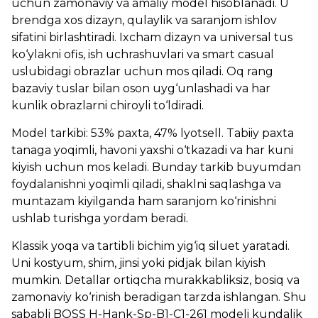
uchun zamonaviy va amaliy model hisoblanadi. U
brendga xos dizayn, qulaylik va saranjom ishlov
sifatini birlashtiradi. Ixcham dizayn va universal tus
ko‘ylakni ofis, ish uchrashuvlari va smart casual
uslubidagi obrazlar uchun mos qiladi. Oq rang
bazaviy tuslar bilan oson uyg‘unlashadi va har
kunlik obrazlarni chiroyli to‘ldiradi.
Model tarkibi: 53% paxta, 47% lyotsell. Tabiiy paxta
tanaga yoqimli, havoni yaxshi o‘tkazadi va har kuni
kiyish uchun mos keladi. Bunday tarkib buyumdan
foydalanishni yoqimli qiladi, shaklni saqlashga va
muntazam kiyilganda ham saranjom ko‘rinishni
ushlab turishga yordam beradi.
Klassik yoqa va tartibli bichim yig‘iq siluet yaratadi.
Uni kostyum, shim, jinsi yoki pidjak bilan kiyish
mumkin. Detallar ortiqcha murakkabliksiz, bosiq va
zamonaviy ko‘rinish beradigan tarzda ishlangan. Shu
sababli BOSS H-Hank-Sp-B1-C1-261 modeli kundalik