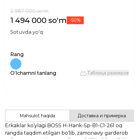
2 987 000 soʻm
1 494 000 soʻm
-50%
Sotuvda yoʻq
Rang
Oʻlchamni tanlang
Таблица размеров
Mahsulot haqida
Доставка и примерка
Erkaklar ko‘ylagi BOSS H-Hank-Sp-B1-C1-261 oq
rangda taqdim etilgan bo‘lib, zamonaviy garderob