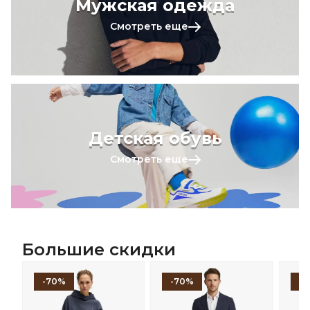
Мужская одежда
Смотреть еще
Детская обувь
Смотреть еще
Большие скидки
-70%
-70%
-