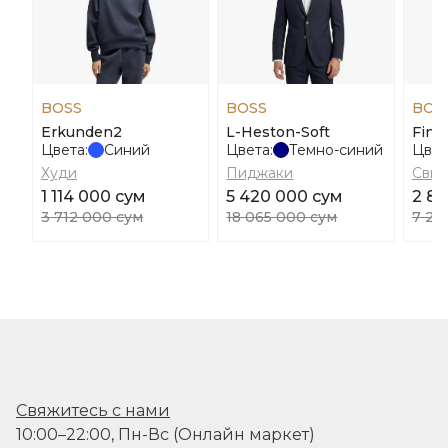
BOSS
BOSS
BOS
Erkunden2
L-Heston-Soft
Finfi
Цвета:
Синий
Цвета:
Темно-синий
Цвет
Худи
Пиджаки
Свит
1 114 000 сум
5 420 000 сум
2 89
3 712 000 сум
18 065 000 сум
7 23
Свяжитесь с нами
10:00–22:00, Пн-Вс (Онлайн маркет)