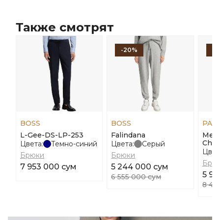
Также смотрят
-20%
-
BOSS
BOSS
PAU
L-Gee-DS-LP-253
Falindana
Men'
Chin
Цвета:
Темно-синий
Цвета:
Серый
Цвет
Брюки
Брюки
Брю
7 953 000 сум
5 244 000 сум
5 92
6 555 000 сум
8 46