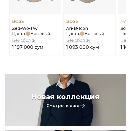
BOSS
BOSS
HAR
Zed-Wo-Pw
Ari-B-Icon
Sorb
Цвета:
Бежевый
Цвета:
Бежевый
Цвет
Бейсболки
Бейсболки
Бейс
1 197 000 сум
1 093 000 сум
1 18
Новая коллекция
Смотреть еще