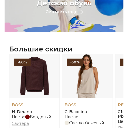
Детская обувь
Смотреть еще
Большие скидки
-60%
-50%
-
BOSS
BOSS
PEN
H-Derano
С-Bacolina
01: 
Pbc
Цвета:
Бордовый
Цвета:
Цвет
Светло-бежевый
Свитера
Джи