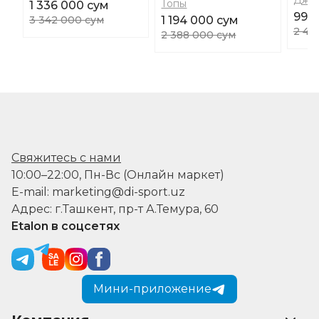
Топы
1 336 000 сум
994
3 342 000 сум
1 194 000 сум
2 48
2 388 000 сум
Свяжитесь с нами
10:00–22:00, Пн-Вс (Онлайн маркет)
E-mail: marketing@di-sport.uz
Адрес: г.Ташкент, пр-т А.Темура, 60
Etalon в соцсетях
Мини-приложение