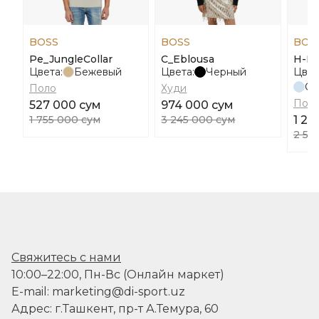
BOSS
BOSS
BOS
Pe_JungleCollar
C_Eblousa
H-Pr
Цвета:
Бежевый
Цвета:
Черный
Цвет
Св
Поло
Худи
Пол
527 000 сум
974 000 сум
1 755 000 сум
3 245 000 сум
1 26
2 52
Свяжитесь с нами
10:00–22:00, Пн-Вс (Онлайн маркет)
E-mail: marketing@di-sport.uz
Адрес: г.Ташкент, пр-т А.Темура, 60