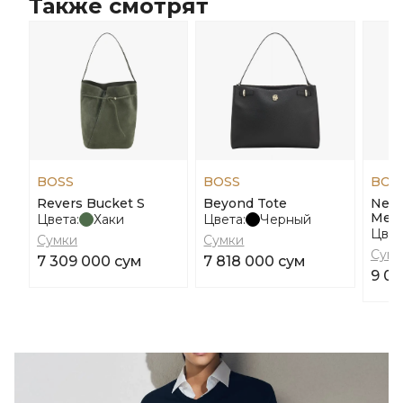
Также смотрят
BOSS
BOSS
BOS
Revers Bucket S
Beyond Tote
New 
Mes
Цвета:
Хаки
Цвета:
Черный
Цвет
Сумки
Сумки
Сумк
7 309 000 сум
7 818 000 сум
9 04