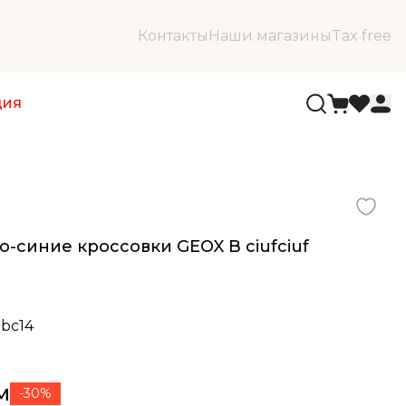
Контакты
Наши магазины
Tax free
ция
-синие кроссовки GEOX B ciufciuf
0bc14
м
-30%