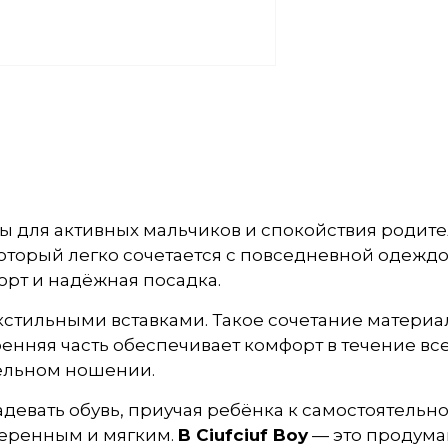
ы для активных мальчиков и спокойствия родите
оторый легко сочетается с повседневной одеждой
орт и надёжная посадка.
кстильными вставками. Такое сочетание материал
енняя часть обеспечивает комфорт в течение вс
ельном ношении.
адевать обувь, приучая ребёнка к самостоятельн
веренным и мягким.
B Ciufciuf Boy
— это продума