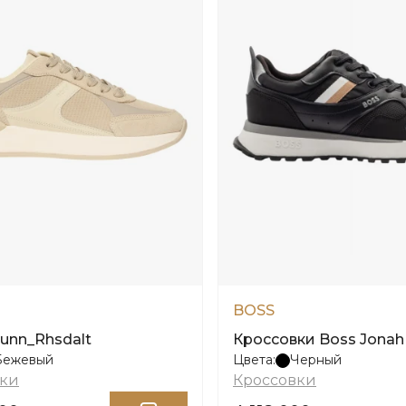
BOSS
Runn_Rhsdalt
Кроссовки Boss Jonah
Бежевый
Цвета:
Черный
вки
Кроссовки