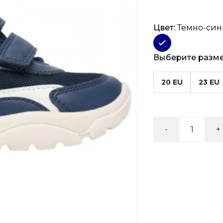
Цвет:
Темно-си
Выберите разм
20 EU
23 EU
-
+