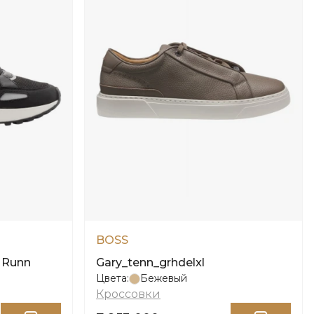
BOSS
 Runn
Gary_tenn_grhdelxl
Цвета:
Бежевый
Кроссовки