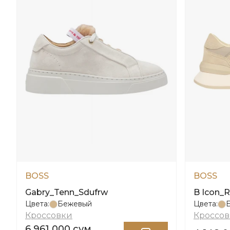
BOSS
BOSS
Gabry_Tenn_Sdufrw
B Icon_
Цвета:
Бежевый
Цвета:
Кроссовки
Кроссо
6 961 000 сум