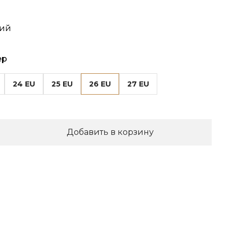
ний
ер
24 EU
25 EU
26 EU
27 EU
Добавить в корзину