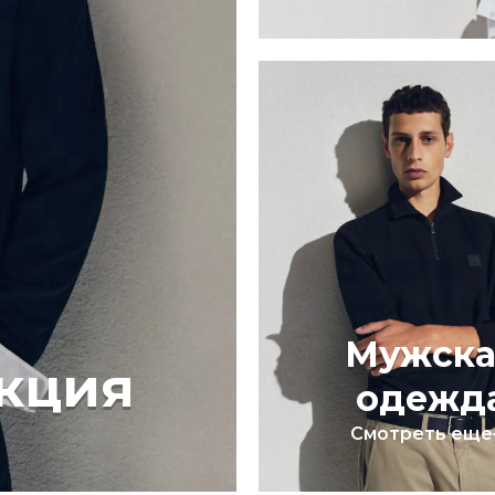
Мужска
кция
одежд
Смотреть еще