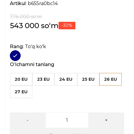
Artikul
: b655ra0bc14
776 000 soʻm
543 000 soʻm
-30%
Rang:
To'q ko'k
Oʻlchamni tanlang
20 EU
23 EU
24 EU
25 EU
26 EU
27 EU
-
+