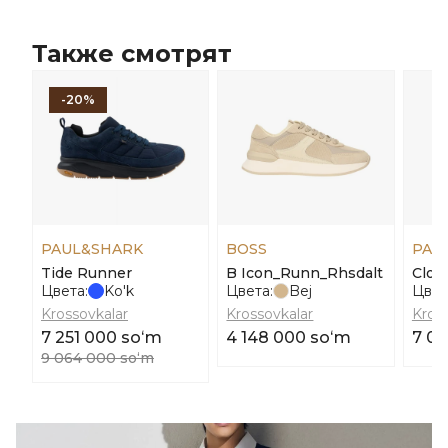
Также смотрят
-20%
PAUL&SHARK
BOSS
PAU
Tide Runner
B Icon_Runn_Rhsdalt
Clou
Цвета:
Ko'k
Цвета:
Bej
Цвет
Krossovkalar
Krossovkalar
Kros
7 251 000 soʻm
4 148 000 soʻm
7 07
9 064 000 soʻm