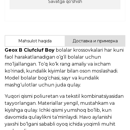
Savatga qoʻshish
Mahsulot haqida
Доставка и примерка
Geox B Ciufciuf Boy
bolalar krossovkalari har kuni
faol harakatlanadigan o‘g‘il bolalar uchun
mo‘ljallangan. To‘q ko‘k rang amaliy va ixcham
ko‘rinadi, kundalik kiyimlar bilan oson moslashadi.
Model bolalar bog‘chasi, sayr va kundalik
mashg‘ulotlar uchun juda qulay.
Yuqori qismi poliuretan va tekstil kombinatsiyasidan
tayyorlangan. Materiallar yengil, mustahkam va
kiyishga qulay. Ichki qismi yumshoq bo‘lib, kun
davomida qulaylikni ta’minlaydi. Havo aylanishi
yaxshi bo‘lgani sababli oyoq ichida yoqimli muhit