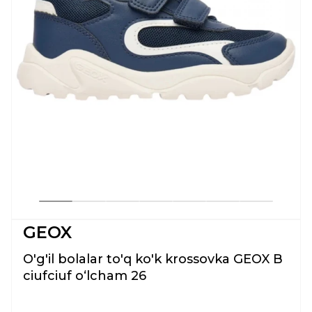
GEOX
O'g'il bolalar to'q ko'k krossovka GEOX B
ciufciuf oʻlcham 26