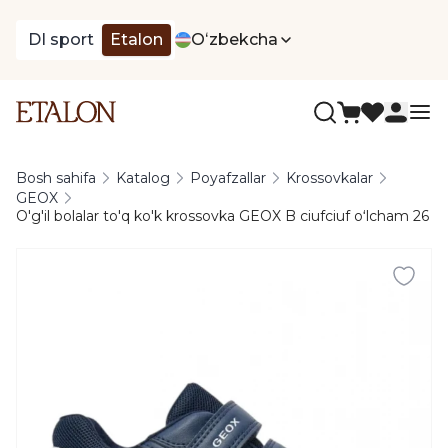
DI sport
Etalon
Oʻzbekcha
Bosh sahifa
Katalog
Poyafzallar
Krossovkalar
GEOX
O'g'il bolalar to'q ko'k krossovka GEOX B ciufciuf oʻlcham 26