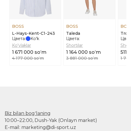
BOSS
BOSS
BOS
L-Hays-Kent-C1-243
Taleda
Trou
Цвета:
Ko'k
Цвета:
Цвет
Ko'ylaklar
Shortilar
Short
1 671 000 soʻm
1 164 000 soʻm
511 
4 177 000 soʻm
3 881 000 soʻm
1 70
Biz bilan bogʻlaning
10:00–22:00, Dush-Yak (Onlayn market)
E-mail: marketing@di-sport.uz