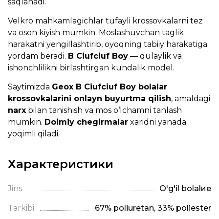
saqlanadi.
Velkro mahkamlagichlar tufayli krossovkalarni tez
va oson kiyish mumkin. Moslashuvchan taglik
harakatni yengillashtirib, oyoqning tabiiy harakatiga
yordam beradi.
B Ciufciuf Boy
— qulaylik va
ishonchlilikni birlashtirgan kundalik model.
Saytimizda
Geox B Ciufciuf Boy bolalar
krossovkalarini onlayn buyurtma qilish
, amaldagi
narx
bilan tanishish va mos o‘lchamni tanlash
mumkin.
Doimiy chegirmalar
xaridni yanada
yoqimli qiladi.
Характеристики
Jins
O'g'il bolalие
Tarkibi
67% poliuretan, 33% poliester