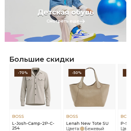
Детская обувь
Смотреть еще
Большие скидки
-70%
-50%
-
BOSS
BOSS
BOS
L-Josh-Camp-2P-C-
Lenah New Tote SU
P-St
254
Цвета:
Бежевый
Цвет