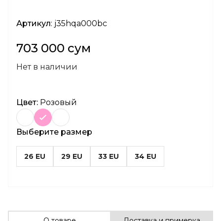
Артикул
: j35hqa000bc
703 000 сум
Нет в наличии
Цвет:
Розовый
Выберите размер
26 EU
29 EU
33 EU
34 EU
О товаре
Доставка и примерка