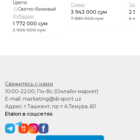
Цвета:
Сумки
Толс
Светло-бежевый
3 943 000 сум
2 59
Рубашки
7 886 000 сум
6 48
1 772 000 сум
5 906 000 сум
Свяжитесь с нами
10:00–22:00, Пн-Вс (Онлайн маркет)
E-mail: marketing@di-sport.uz
Адрес: г.Ташкент, пр-т А.Темура, 60
Etalon в соцсетях