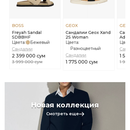
BOSS
GEOX
GEO
Freyah Sandal
Сандалии Geox Xand
Санд
SDBBHF
2S Woman
Ade
Цвета:
Бежевый
Цвета:
Цвет
Разноцветный
Сандалии
Санд
Сандалии
2 399 000 сум
1 54
3 999 000 сум
1 775 000 сум
1 93
Новая коллекция
Смотреть еще