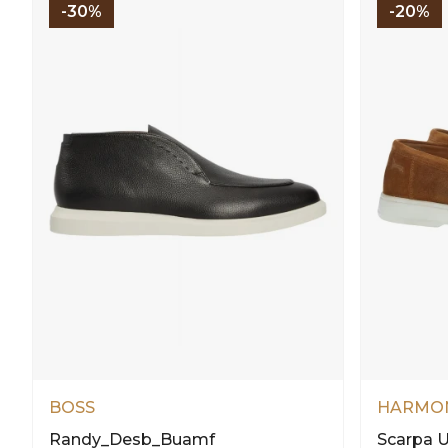
-30%
-20%
BOSS
HARMON
Randy_Desb_Buamf
Scarpa 