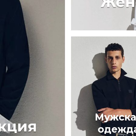
Жен
Мужска
кция
одежд