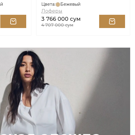
ый
Цвета:
Бежевый
Лоферы
3 766 000 сум
4 707 000 сум