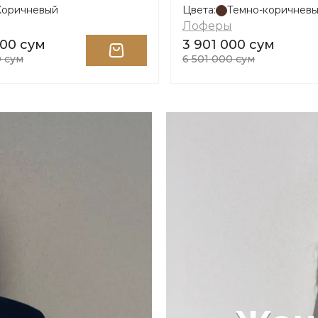
Коричневый
Цвета:
Темно-коричнев
Лоферы
000 сум
3 901 000 сум
0 сум
6 501 000 сум