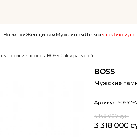
Новинки
Женщинам
Мужчинам
Детям
Sale
Ликвида
емно-синие лоферы BOSS Calev размер 41
BOSS
Мужские темн
Артикул
: 505576
4 148 000 сум
3 318 000 