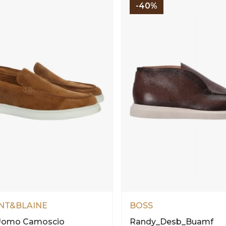
-40%
T&BLAINE
BOSS
Uomo Camoscio
Randy_Desb_Buamf