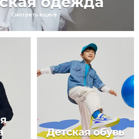
ская одежда
Смотреть еще
я
а
Детская обувь