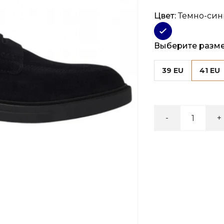
Цвет:
Темно-си
Выберите разм
39 EU
41 EU
-
+