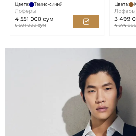
Цвета:
Темно-синий
Цвета:
Лоферы
Лоферы
4 551 000 сум
3 499 
6 501 000 сум
4 374 00