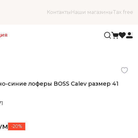
Контакты
Наши магазины
Tax free
ция
о-синие лоферы BOSS Calev размер 41
71
сум
-20%