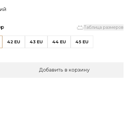
ний
ер
Таблица размеров
42 EU
43 EU
44 EU
45 EU
Добавить в корзину