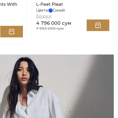
nts With
L-Peet Pleat
Цвета:
Синий
Брюки
4 796 000 сум
7 993 000 сум