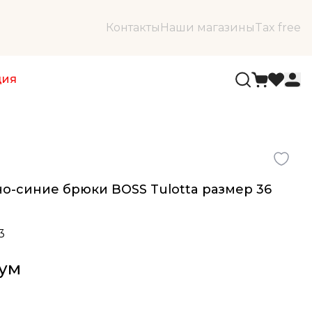
Контакты
Наши магазины
Tax free
ция
о-синие брюки BOSS Tulotta размер 36
3
сум