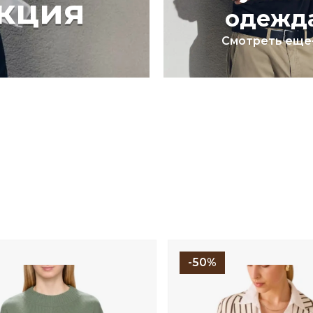
кция
одежд
Смотреть еще
-50%