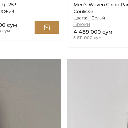
-lp-253
Men's Woven Chino Pa
Черный
Coulisse
Цвета:
Белый
Брюки
00 сум
0 сум
4 489 000 сум
5 611 000 сум