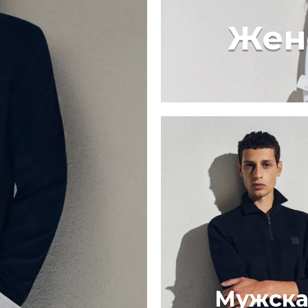
Жен
Мужска