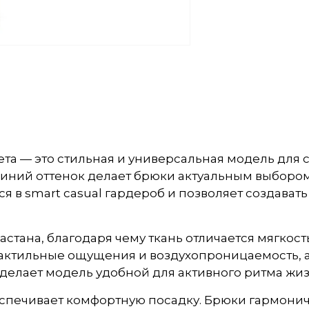
та — это стильная и универсальная модель для
синий оттенок делает брюки актуальным выбором 
я в smart casual гардероб и позволяет создават
стана, благодаря чему ткань отличается мягкос
актильные ощущения и воздухопроницаемость, а 
 делает модель удобной для активного ритма жи
спечивает комфортную посадку. Брюки гармоничн