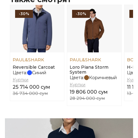
-30%
-30%
-
PAUL&SHARK
PAUL&SHARK
BOS
Reversible Carcoat
Loro Piana Storm
H-Me
System
Цвета:
Синий
Цвет
Цвета:
Коричневый
Куртки
Курт
Куртки
25 714 000 сум
11 1
19 806 000 сум
36 734 000 сум
13 9
28 294 000 сум