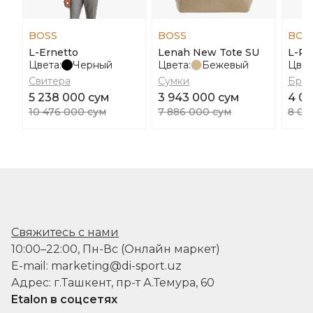
BOSS
BOSS
BOS
L-Ernetto
Lenah New Tote SU
L-Pe
Цвета:
Черный
Цвета:
Бежевый
Цвет
Свитера
Сумки
Брю
5 238 000 сум
3 943 000 сум
4 0
10 476 000 сум
7 886 000 сум
8 08
Свяжитесь с нами
10:00–22:00, Пн-Вс (Онлайн маркет)
E-mail: marketing@di-sport.uz
Адрес: г.Ташкент, пр-т А.Темура, 60
Etalon в соцсетях