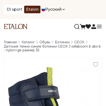
DI sport
Etalon
Русский
Главная
Каталог
Обувь
Ботинки
GEOX
Детские темно-синие ботинки GEOX J willaboom b abx b
- nylon+ge размер 35