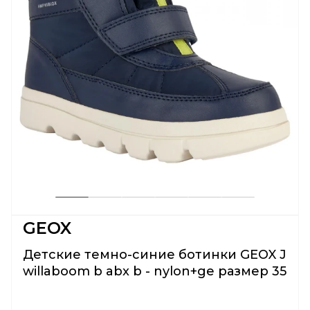
GEOX
Детские темно-синие ботинки GEOX J
willaboom b abx b - nylon+ge размер 35