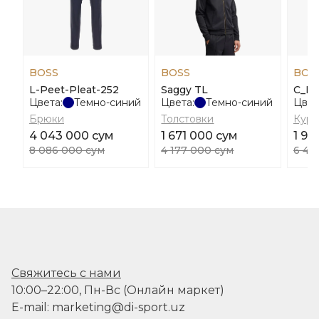
BOSS
BOSS
BOS
L-Peet-Pleat-252
Saggy TL
C_P
Цвета:
Темно-синий
Цвета:
Темно-синий
Цвет
Брюки
Толстовки
Курт
4 043 000 сум
1 671 000 сум
1 94
8 086 000 сум
4 177 000 сум
6 48
Свяжитесь с нами
10:00–22:00, Пн-Вс (Онлайн маркет)
E-mail: marketing@di-sport.uz