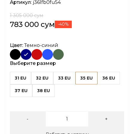
Артикул
: j36lfb0fu54
1 305 000 сум
783 000 сум
-40%
Цвет:
Темно-синий
Выберите размер
31 EU
32 EU
33 EU
35 EU
36 EU
37 EU
38 EU
-
+