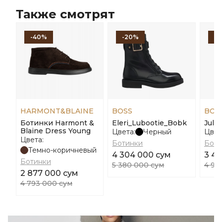
Также смотрят
-40%
-20%
-
HARMONT&BLAINE
BOSS
BOS
Ботинки Harmont &
Eleri_Lubootie_Bobk
July
Blaine Dress Young
Цвета:
Черный
Цвет
Цвета:
Ботинки
Боти
Темно-коричневый
4 304 000 сум
3 4
Ботинки
5 380 000 сум
4 98
2 877 000 сум
4 793 000 сум