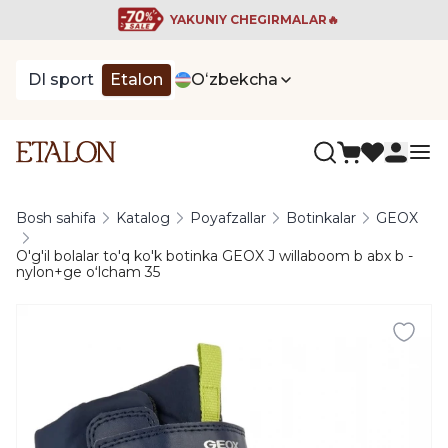
YAKUNIY CHEGIRMALAR🔥
DI sport
Etalon
Oʻzbekcha
Bosh sahifa
Katalog
Poyafzallar
Botinkalar
GEOX
O'g'il bolalar to'q ko'k botinka GEOX J willaboom b abx b -
nylon+ge oʻlcham 35