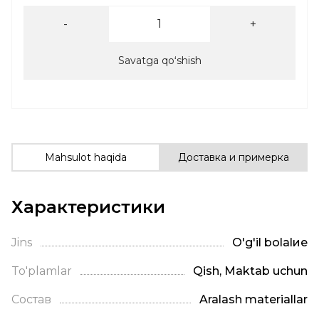
-
+
Savatga qoʻshish
Mahsulot haqida
Доставка и примерка
Характеристики
Jins
O'g'il bolalие
To'plamlar
Qish, Maktab uchun
Состав
Aralash materiallar