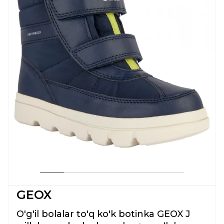
GEOX
O'g'il bolalar to'q ko'k botinka GEOX J