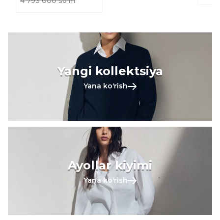
4 793 000 soʻm
Yangi kollektsiya
Yana koʻrish
Ayollar kiyimi
Yana koʻrish