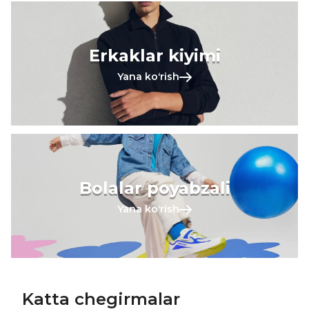
Erkaklar kiyimi
Yana koʻrish
Bolalar poyabzali
Yana koʻrish
Katta chegirmalar