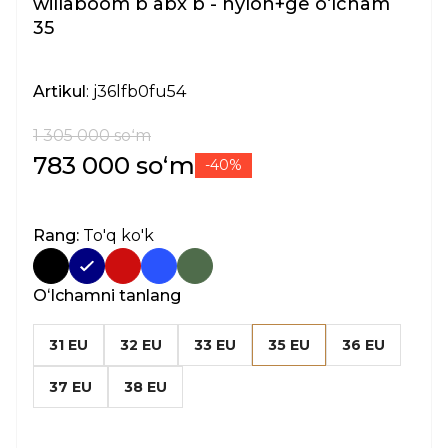
willaboom b abx b - nylon+ge oʻlcham
35
Artikul
: j36lfb0fu54
1 305 000 soʻm
783 000 soʻm
-40%
Rang:
To'q ko'k
Oʻlchamni tanlang
31 EU
32 EU
33 EU
35 EU
36 EU
37 EU
38 EU