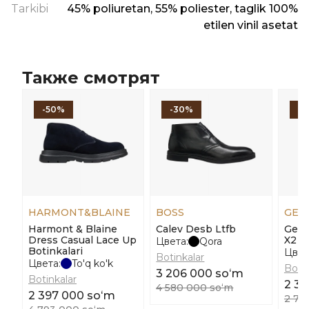
Tarkibi
45% poliuretan, 55% poliester, taglik 100%
etilen vinil asetat
Также смотрят
-50%
-30%
-1
HARMONT&BLAINE
BOSS
GEO
Harmont & Blaine
Calev Desb Ltfb
Geox
Dress Casual Lace Up
X2 A
Цвета:
Qora
Botinkalari
Цвет
Botinkalar
Цвета:
To'q ko'k
Botin
3 206 000 soʻm
Botinkalar
2 35
4 580 000 soʻm
2 397 000 soʻm
2 76