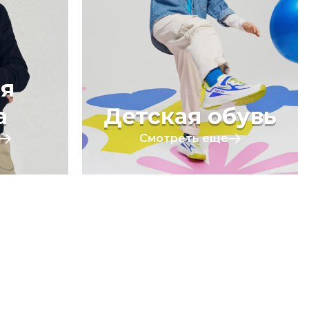
я
а
Детская обувь
Смотреть еще