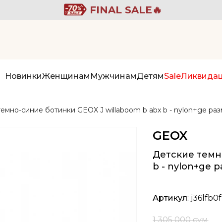
FINAL SALE🔥
Новинки
Женщинам
Мужчинам
Детям
Sale
Ликвида
емно-синие ботинки GEOX J willaboom b abx b - nylon+ge раз
GEOX
Детские темн
b - nylon+ge 
Артикул
: j36lfb0
1 305 000 сум