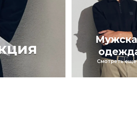
Мужска
кция
одежд
Смотреть еще