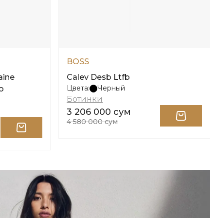
BOSS
aine
Calev Desb Ltfb
Цвета:
Черный
o
Ботинки
3 206 000 сум
4 580 000 сум