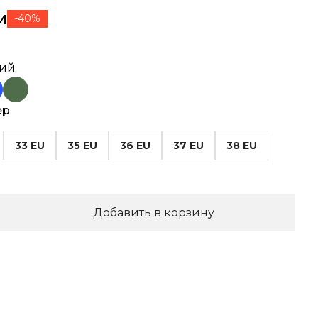
м
-40%
ний
ер
33 EU
35 EU
36 EU
37 EU
38 EU
Добавить в корзину