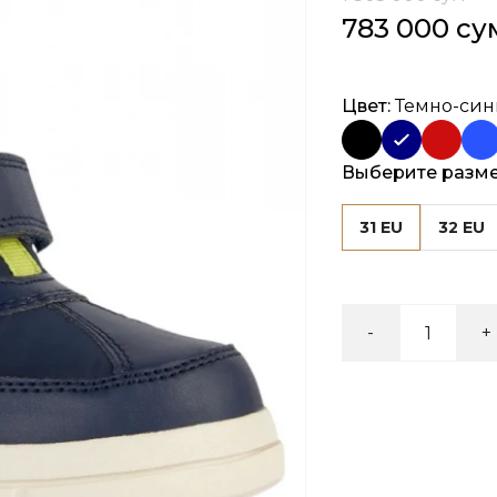
783 000 су
Цвет:
Темно-си
Выберите разм
31 EU
32 EU
-
+