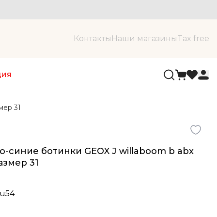
Контакты
Наши магазины
Tax free
ция
мер 31
о-синие ботинки GEOX J willaboom b abx
размер 31
fu54