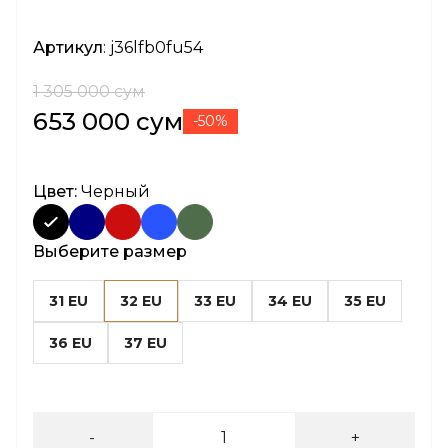
Артикул
: j36lfb0fu54
1 305 000 сум
653 000 сум
-50%
Цвет:
Черный
Выберите размер
31 EU
32 EU
33 EU
34 EU
35 EU
36 EU
37 EU
-
+