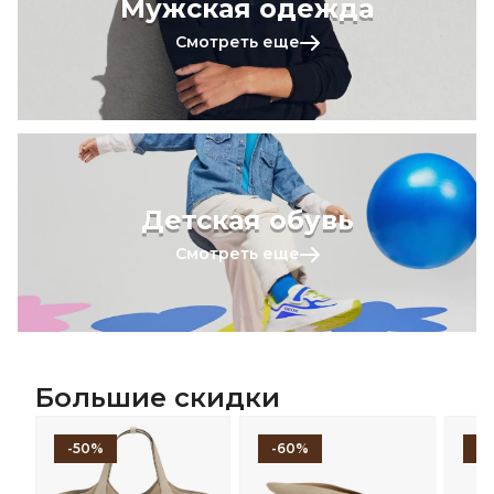
Мужская одежда
Смотреть еще
Детская обувь
Смотреть еще
Большие скидки
-50%
-60%
-