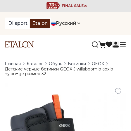
FINAL SALE🔥
DI sport
Etalon
Русский
Главная
Каталог
Обувь
Ботинки
GEOX
Детские черные ботинки GEOX J willaboom b abx b -
nylon+ge размер 32