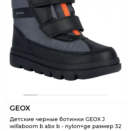
GEOX
Детские черные ботинки GEOX J
willaboom b abx b - nylon+ge размер 32