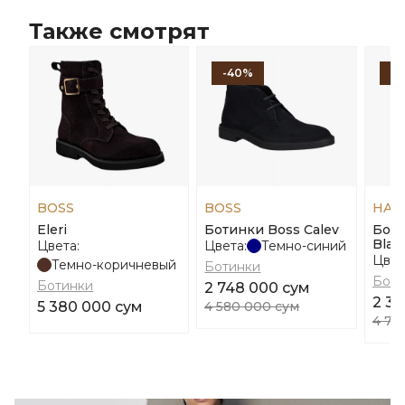
Также смотрят
-40%
-
BOSS
BOSS
HAR
Eleri
Ботинки Boss Calev
Боти
Blai
Цвета:
Цвета:
Темно-синий
Цвет
Темно-коричневый
Ботинки
Боти
Ботинки
2 748 000 сум
2 39
5 380 000 сум
4 580 000 сум
4 79