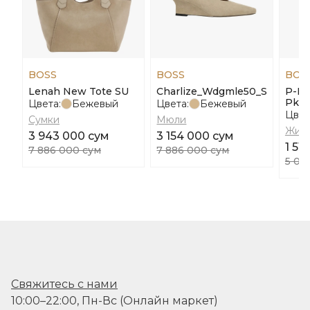
BOSS
BOSS
BOS
Lenah New Tote SU
Charlize_Wdgmle50_Sd
P-Ha
Pk2
Цвета:
Бежевый
Цвета:
Бежевый
Цвет
Сумки
Мюли
Жил
3 943 000 сум
3 154 000 сум
1 51
7 886 000 сум
7 886 000 сум
5 06
Свяжитесь с нами
10:00–22:00, Пн-Вс (Онлайн маркет)