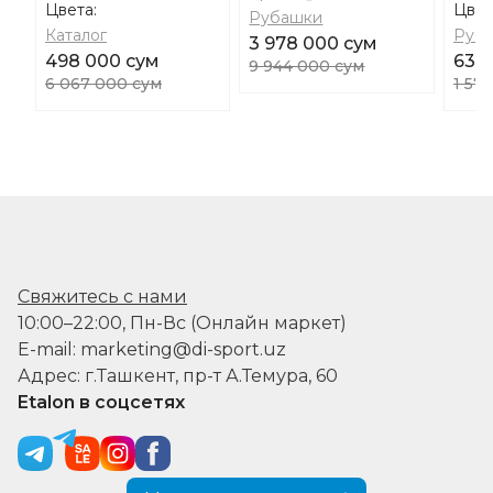
Цвета:
Цвет
Рубашки
Каталог
Руб
3 978 000 сум
498 000 сум
631 
9 944 000 сум
6 067 000 сум
1 57
Свяжитесь с нами
10:00–22:00, Пн-Вс (Онлайн маркет)
E-mail: marketing@di-sport.uz
Адрес: г.Ташкент, пр-т А.Темура, 60
Etalon в соцсетях