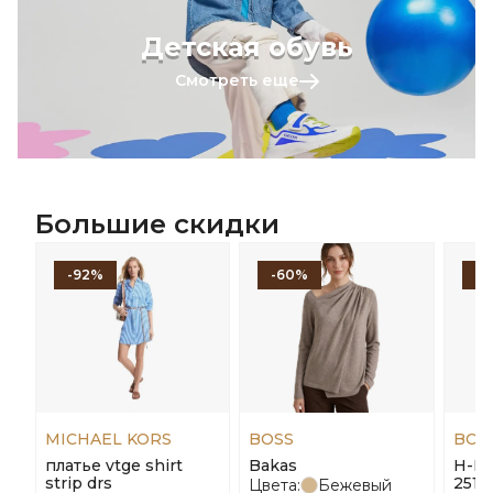
Детская обувь
Смотреть еще
Большие скидки
-92%
-60%
-
MICHAEL KORS
BOSS
BOS
платье vtge shirt
Bakas
H-Ha
strip drs
251
Цвета:
Бежевый