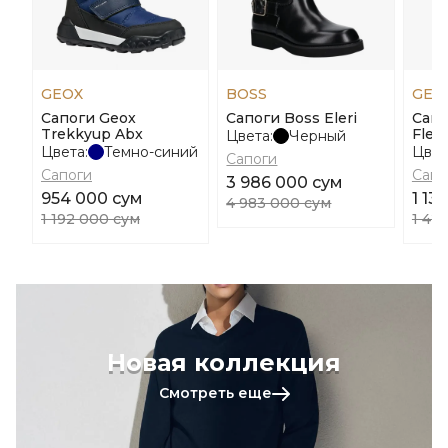
GEOX
BOSS
GEO
Сапоги Geox
Сапоги Boss Eleri
Сапо
Trekkyup Abx
Flex
Цвета:
Черный
Цвета:
Темно-синий
Цвет
Сапоги
Сапоги
Сапо
3 986 000 сум
954 000 сум
1 13
4 983 000 сум
1 192 000 сум
1 42
Новая коллекция
Смотреть еще