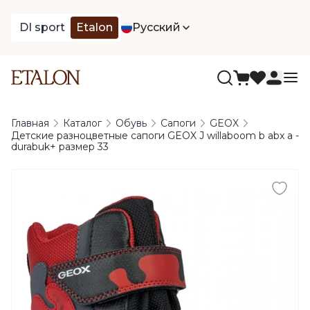
DI sport
Etalon
Русский
Главная
Каталог
Обувь
Сапоги
GEOX
Детские разноцветные сапоги GEOX J willaboom b abx a -
durabuk+ размер 33