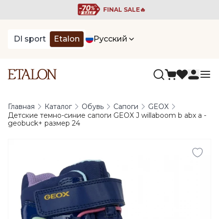
FINAL SALE🔥
DI sport
Etalon
Русский
Главная
Каталог
Обувь
Сапоги
GEOX
Детские темно-синие сапоги GEOX J willaboom b abx a -
geobuck+ размер 24