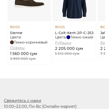
BOSS
BOSS
BOS
Sienne
L-Colt-Kent-2P-C-253
Jalp
Цвета:
Цвета:
Темно-синий
Цвет
Темно-коричневый
Рубашки
Ветр
Лоферы
2 205 000 сум
2 2
1 560 000 сум
5 512 000 сум
7 35
3 899 000 сум
Свяжитесь с нами
10:00–22:00, Пн-Вс (Онлайн маркет)