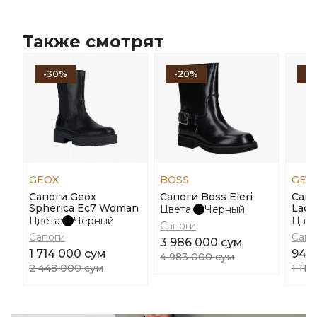
Также смотрят
-30%
-20%
-1
GEOX
BOSS
GEO
Сапоги Geox
Сапоги Boss Eleri
Сапо
Spherica Ec7 Woman
Laqu
Цвета:
Черный
Цвета:
Черный
Цвет
Сапоги
Сапоги
Сапо
3 986 000 сум
1 714 000 сум
947
4 983 000 сум
2 448 000 сум
1 11