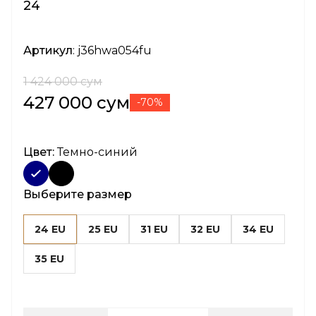
24
Артикул
: j36hwa054fu
1 424 000 сум
427 000 сум
-70%
Цвет:
Темно-синий
Выберите размер
24 EU
25 EU
31 EU
32 EU
34 EU
35 EU