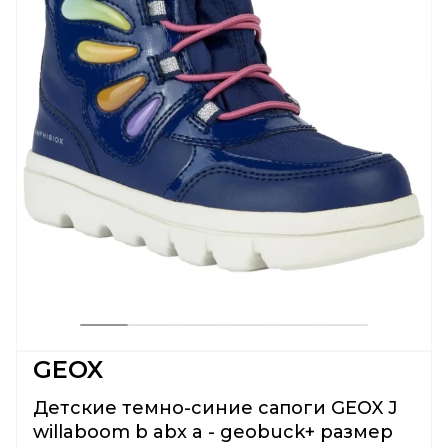
GEOX
Детские темно-синие сапоги GEOX J
willaboom b abx a - geobuck+ размер