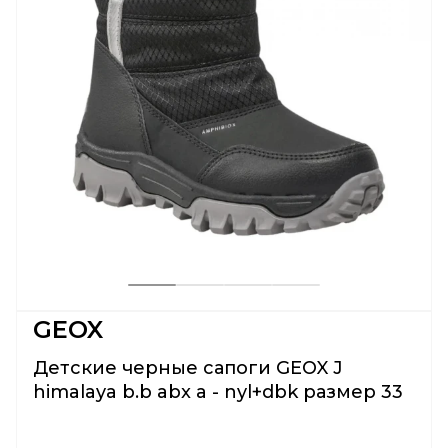
GEOX
Детские черные сапоги GEOX J
himalaya b.b abx a - nyl+dbk размер 33