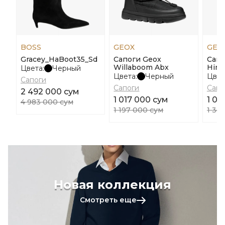
BOSS
GEOX
GEO
Gracey_HaBoot35_Sd
Сапоги Geox
Сапо
Willaboom Abx
Hima
Цвета:
Черный
Цвета:
Черный
Цвет
Сапоги
Сапоги
Сапо
2 492 000 сум
1 017 000 сум
1 07
4 983 000 сум
1 197 000 сум
1 34
Новая коллекция
Смотреть еще