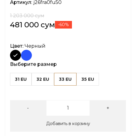
Артикул
: j26fra0fu50
1 203 000 сум
481 000 сум
-60%
Цвет:
Черный
Выберите размер
31 EU
32 EU
33 EU
35 EU
-
+
Добавить в корзину