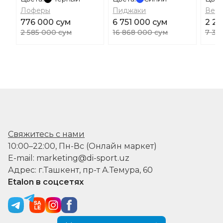
Лоферы
Пиджаки
Ветр
776 000 сум
6 751 000 сум
2 2
2 585 000 сум
16 868 000 сум
7 35
Свяжитесь с нами
10:00–22:00, Пн-Вс (Онлайн маркет)
E-mail: marketing@di-sport.uz
Адрес: г.Ташкент, пр-т А.Темура, 60
Etalon в соцсетях