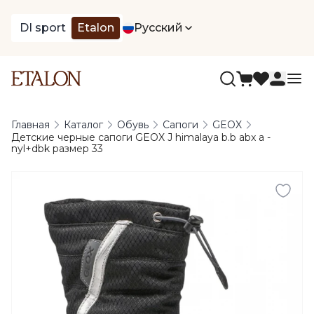
DI sport
Etalon
Русский
Главная
Каталог
Обувь
Сапоги
GEOX
Детские черные сапоги GEOX J himalaya b.b abx a -
nyl+dbk размер 33