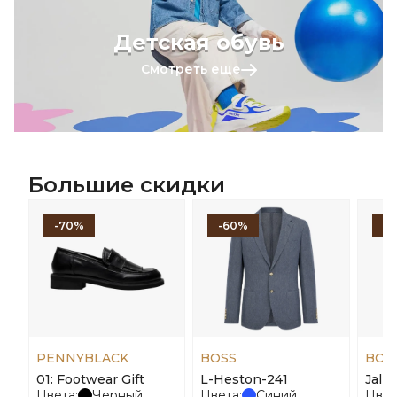
Детская обувь
Смотреть еще
Большие скидки
-70%
-60%
-
PENNYBLACK
BOSS
BOS
01: Footwear Gift
L-Heston-241
Jalp
Цвета:
Черный
Цвета:
Синий
Цвет