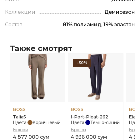
Коллекции
Демисезон
Состав
81% полиамид, 19% эластан
Также смотрят
-30%
BOSS
BOSS
BOS
Talia5
I-Port-Pleat-262
Elab
Цвета:
Коричневый
Цвета:
Темно-синий
Цвет
Брюки
Брюки
Брю
4 877 000 сум
4 936 000 сум
4 96