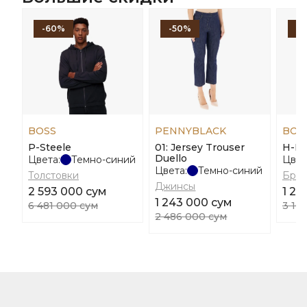
-60%
-50%
-
BOSS
PENNYBLACK
BOS
P-Steele
01: Jersey Trouser
H-La
Duello
Цвета:
Темно-синий
Цвет
Цвета:
Темно-синий
Толстовки
Брю
Джинсы
2 593 000 сум
1 24
1 243 000 сум
6 481 000 сум
3 10
2 486 000 сум