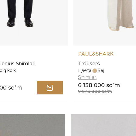
PAUL&SHARK
enius Shimlari
Trousers
o'q ko'k
Цвета:
Bej
Shimlar
6 138 000 soʻm
000 soʻm
7 673 000 soʻm