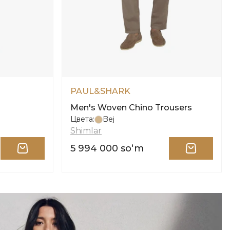
PAUL&SHARK
Men's Woven Chino Trousers
Цвета:
Bej
Shimlar
5 994 000 soʻm