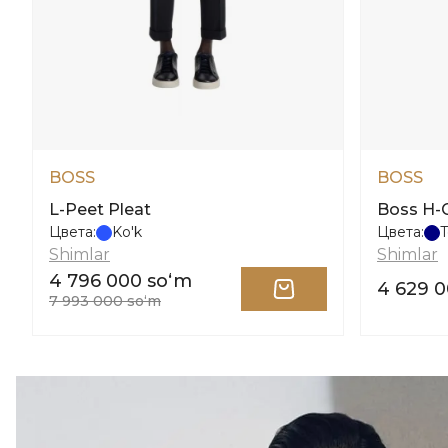
BOSS
BOSS
L-Peet Pleat
Boss H-G
Цвета:
Ko'k
Цвета:
T
Shimlar
Shimlar
4 796 000 soʻm
4 629 
7 993 000 soʻm