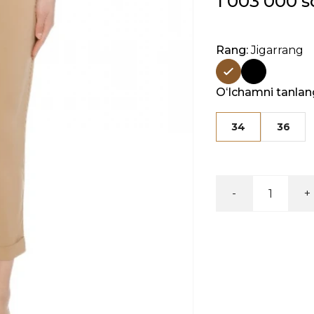
1 003 000 
Rang:
Jigarrang
Oʻlchamni tanlan
34
36
-
+