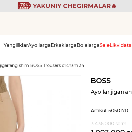
YAKUNIY CHEGIRMALAR🔥
Yangiliklar
Ayollarga
Erkaklarga
Bolalarga
Sale
Likvidats
r jigarrang shim BOSS Trousers oʻlcham 34
BOSS
Ayollar jigarr
Artikul
: 50501701
3 436 000 soʻm