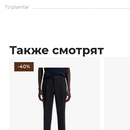
To'plamlar
Также смотрят
-40%