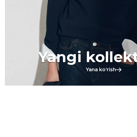
Yangi kollek
Yana koʻrish