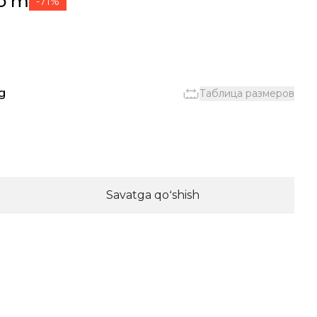
soʻm
-71%
g
Таблица размеров
Savatga qoʻshish