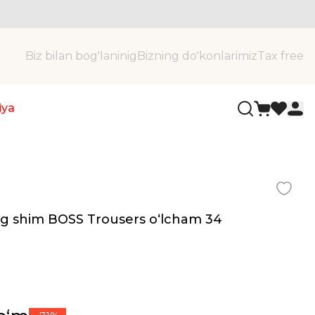
Biz bilan bog'laninig
Bizning do'konlarimiz
Tax free
iya
ang shim BOSS Trousers oʻlcham 34