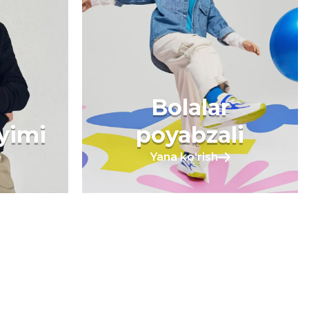
Bolalar
iyimi
poyabzali
Yana koʻrish