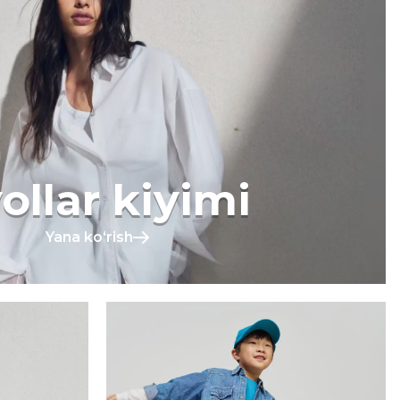
ollar kiyimi
Yana koʻrish