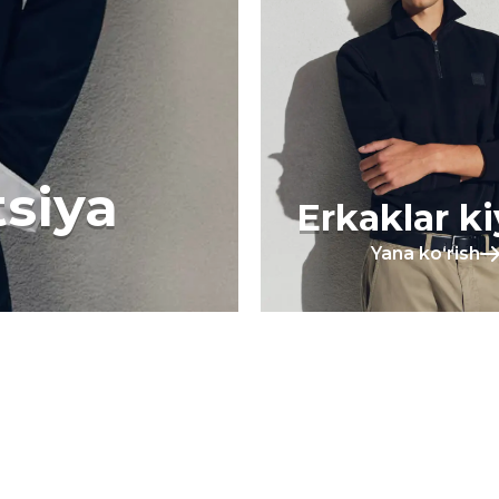
tsiya
Erkaklar k
Yana koʻrish