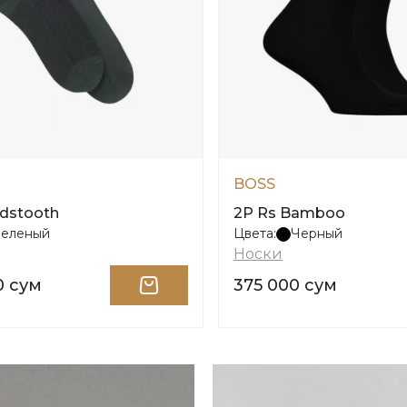
BOSS
dstooth
2P Rs Bamboo
Зеленый
Цвета:
Черный
Носки
0 сум
375 000 сум