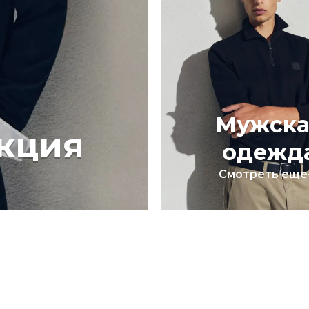
Мужска
кция
одежд
Смотреть еще