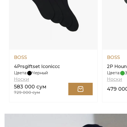
BOSS
BOSS
4Prsgiftset Iconiccc
2P Houn
Цвета:
Черный
Цвета:
Носки
Носки
583 000 сум
479 00
729 000 сум