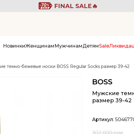
FINAL SALE🔥
Новинки
Женщинам
Мужчинам
Детям
Sale
Ликвида
ие темно-бежевые носки BOSS Regular Socks размер 39-42
BOSS
Мужские темн
размер 39-42
Артикул
: 50467
302 000 сум