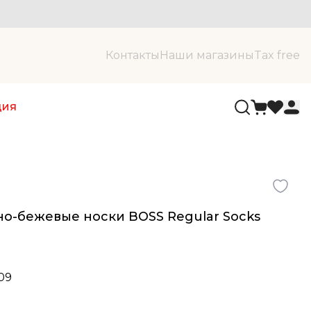
Контакты
Наши магазины
Tax free
ция
о-бежевые носки BOSS Regular Socks
709