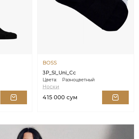
BOSS
3P_Sl_Uni_Cc
Цвета:
Разноцветный
Носки
415 000 сум