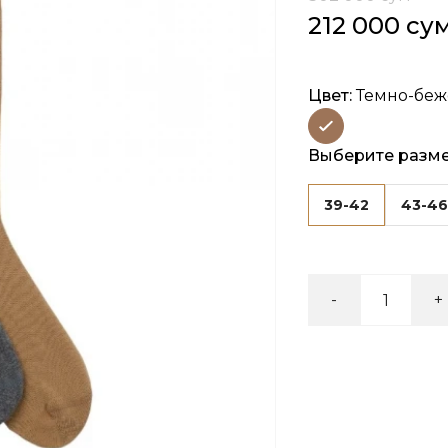
212 000 су
Цвет:
Темно-бе
Выберите разм
39-42
43-4
-
+