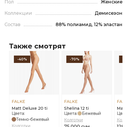
Пол
Женские
Коллекции
Демисезон
Состав
88% полиамид, 12% эластан
Также смотрят
-40%
-70%
-
FALKE
FALKE
FAL
Matt Deluxe 20 ti
Shelina 12 ti
Matt
Цвета:
Цвета:
Бежевый
Цвет
Темно-бежевый
Колготки
Колг
Колготки
75 000 сум
128 