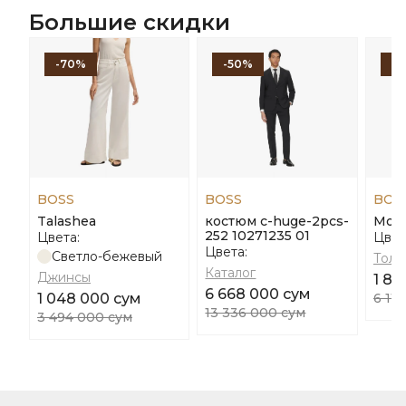
Большие скидки
-70%
-50%
-
BOSS
BOSS
BOS
Talashea
костюм c-huge-2pcs-
Mod
252 10271235 01
Цвета:
Цвет
Цвета:
Светло-бежевый
Толс
Каталог
Джинсы
1 83
6 668 000 сум
1 048 000 сум
6 11
13 336 000 сум
3 494 000 сум