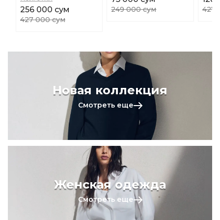
256 000 сум
249 000 сум
427 
427 000 сум
Новая коллекция
Смотреть еще
Женская одежда
Смотреть еще